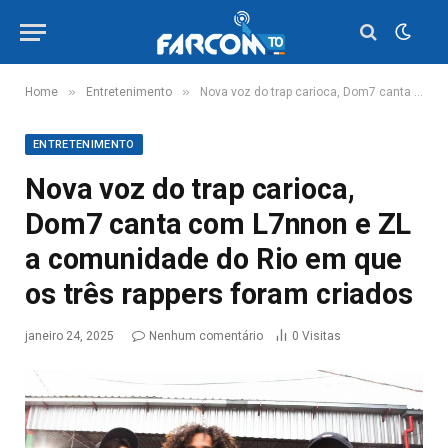
»
»
Home
Entretenimento
Nova voz do trap carioca, Dom7 canta com L7nnon e ZL a comunidade do Rio em que os três rappers foram criados
ENTRETENIMENTO
Nova voz do trap carioca,
Dom7 canta com L7nnon e ZL
a comunidade do Rio em que
os três rappers foram criados
janeiro 24, 2025
Nenhum comentário
0
Visitas