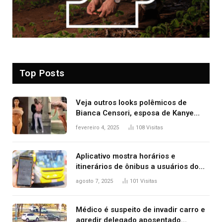
Top Posts
Veja outros looks polêmicos de
Bianca Censori, esposa de Kanye
West que apareceu nua no Grammy
fevereiro 4, 2025
108
Visitas
2025
Aplicativo mostra horários e
itinerários de ônibus a usuários do
transporte público de Palmas; confira
agosto 7, 2025
101
Visitas
Médico é suspeito de invadir carro e
agredir delegado aposentado