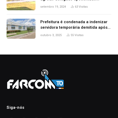
durante confusão no trânsito
setembro 19, 2024
63
Visitas
Prefeitura é condenada a indenizar
servidora temporária demitida após
nascimento da filha
outubro 3, 2025
55
Visitas
Siga-nós