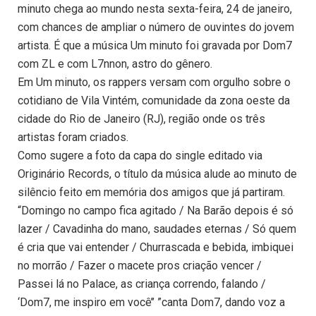
minuto chega ao mundo nesta sexta-feira, 24 de janeiro,
com chances de ampliar o número de ouvintes do jovem
artista. É que a música Um minuto foi gravada por Dom7
com ZL e com L7nnon, astro do gênero.
Em Um minuto, os rappers versam com orgulho sobre o
cotidiano de Vila Vintém, comunidade da zona oeste da
cidade do Rio de Janeiro (RJ), região onde os três
artistas foram criados.
Como sugere a foto da capa do single editado via
Originário Records, o título da música alude ao minuto de
silêncio feito em memória dos amigos que já partiram.
“Domingo no campo fica agitado / Na Barão depois é só
lazer / Cavadinha do mano, saudades eternas / Só quem
é cria que vai entender / Churrascada e bebida, imbiquei
no morrão / Fazer o macete pros criação vencer /
Passei lá no Palace, as criança correndo, falando /
‘Dom7, me inspiro em você’’ ”canta Dom7, dando voz a