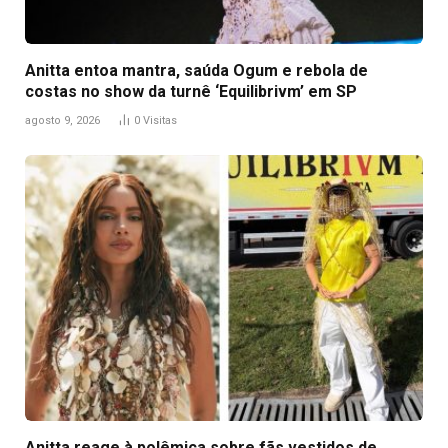
Anitta entoa mantra, saúda Ogum e rebola de
costas no show da turnê ‘Equilibrivm’ em SP
agosto 9, 2026
0
Visitas
Anitta reage à polêmica sobre fãs vestidos de