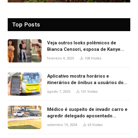
Top Posts
Veja outros looks polêmicos de
Bianca Censori, esposa de Kanye
West que apareceu nua no Grammy
fevereiro 4, 2025
108
Visitas
2025
Aplicativo mostra horários e
itinerários de ônibus a usuários do
transporte público de Palmas; confira
agosto 7, 2025
101
Visitas
Médico é suspeito de invadir carro e
agredir delegado aposentado
durante confusão no trânsito
setembro 19, 2024
63
Visitas