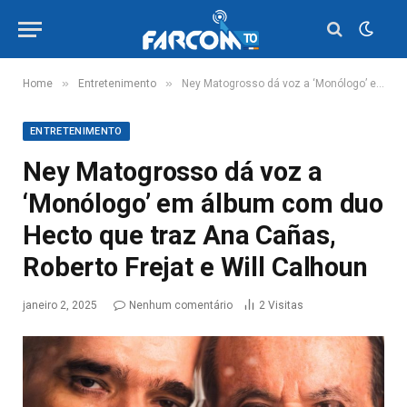
»
»
Home
Entretenimento
Ney Matogrosso dá voz a ‘Monólogo’ em álbum com duo Hecto que traz Ana Cañas, Roberto Frejat e Will Calhoun
ENTRETENIMENTO
Ney Matogrosso dá voz a
‘Monólogo’ em álbum com duo
Hecto que traz Ana Cañas,
Roberto Frejat e Will Calhoun
janeiro 2, 2025
Nenhum comentário
2
Visitas