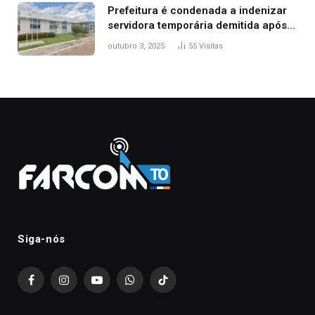
Prefeitura é condenada a indenizar
servidora temporária demitida após
nascimento da filha
outubro 3, 2025
55
Visitas
Siga-nós
Facebook
Instagram
YouTube
WhatsApp
TikTok