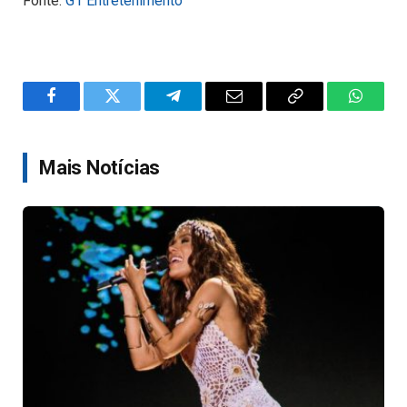
Fonte:
G1 Entretenimento
Facebook
Twitter
Telegram
Email
Copy
WhatsA
Link
Mais Notícias