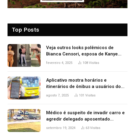
Top Posts
Veja outros looks polêmicos de
Bianca Censori, esposa de Kanye
West que apareceu nua no Grammy
fevereiro 4, 2025
108
Visitas
2025
Aplicativo mostra horários e
itinerários de ônibus a usuários do
transporte público de Palmas; confira
agosto 7, 2025
101
Visitas
Médico é suspeito de invadir carro e
agredir delegado aposentado
durante confusão no trânsito
setembro 19, 2024
63
Visitas