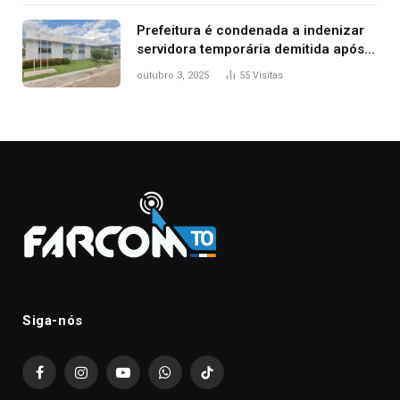
Prefeitura é condenada a indenizar
servidora temporária demitida após
nascimento da filha
outubro 3, 2025
55
Visitas
Siga-nós
Facebook
Instagram
YouTube
WhatsApp
TikTok