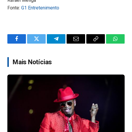
Rafael Meliga
Fonte:
G1 Entretenimento
Facebook
Twitter
Telegram
Email
Copy
WhatsA
Link
Mais Notícias