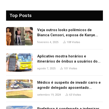
Top Posts
Veja outros looks polêmicos de
Bianca Censori, esposa de Kanye
West que apareceu nua no Grammy
fevereiro 4, 2025
108
Visitas
2025
Aplicativo mostra horários e
itinerários de ônibus a usuários do
transporte público de Palmas; confira
agosto 7, 2025
101
Visitas
Médico é suspeito de invadir carro e
agredir delegado aposentado
durante confusão no trânsito
setembro 19, 2024
63
Visitas
Prefeitura é condenada a indenizar