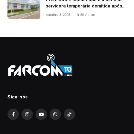
servidora temporária demitida após
nascimento da filha
outubro 3, 2025
55
Visitas
Siga-nós
Facebook
Instagram
YouTube
WhatsApp
TikTok