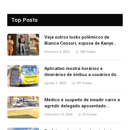
Top Posts
Veja outros looks polêmicos de
Bianca Censori, esposa de Kanye
West que apareceu nua no Grammy
fevereiro 4, 2025
108
Visitas
2025
Aplicativo mostra horários e
itinerários de ônibus a usuários do
transporte público de Palmas; confira
agosto 7, 2025
101
Visitas
Médico é suspeito de invadir carro e
agredir delegado aposentado
durante confusão no trânsito
setembro 19, 2024
63
Visitas