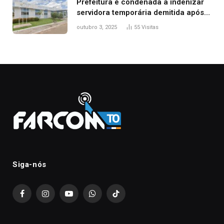
Prefeitura é condenada a indenizar
servidora temporária demitida após
nascimento da filha
outubro 3, 2025
55
Visitas
Siga-nós
Facebook
Instagram
YouTube
WhatsApp
TikTok