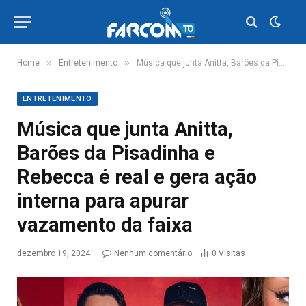
»
»
Home
Entretenimento
Música que junta Anitta, Barões da Pisadinha e Rebecca é real e gera ação interna para apurar vazamento da faixa
ENTRETENIMENTO
Música que junta Anitta,
Barões da Pisadinha e
Rebecca é real e gera ação
interna para apurar
vazamento da faixa
dezembro 19, 2024
Nenhum comentário
0
Visitas