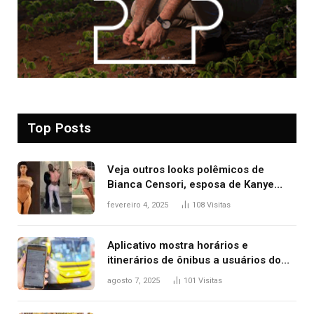
Top Posts
Veja outros looks polêmicos de
Bianca Censori, esposa de Kanye
West que apareceu nua no Grammy
fevereiro 4, 2025
108
Visitas
2025
Aplicativo mostra horários e
itinerários de ônibus a usuários do
transporte público de Palmas; confira
agosto 7, 2025
101
Visitas