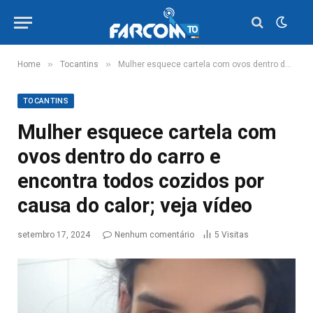
»
»
Home
Tocantins
Mulher esquece cartela com ovos dentro do carro e encontra todos cozidos por causa do calor; veja vídeo
TOCANTINS
Mulher esquece cartela com
ovos dentro do carro e
encontra todos cozidos por
causa do calor; veja vídeo
setembro 17, 2024
Nenhum comentário
5
Visitas