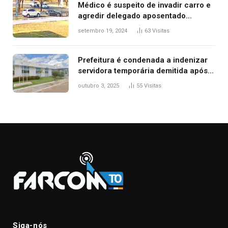
Médico é suspeito de invadir carro e
agredir delegado aposentado
durante confusão no trânsito
setembro 19, 2024
63
Visitas
Prefeitura é condenada a indenizar
servidora temporária demitida após
nascimento da filha
outubro 3, 2025
55
Visitas
Siga-nós