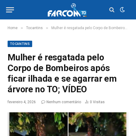
»
»
Home
Tocantins
Mulher é resgatada pelo Corpo de Bombeiros após ficar ilhada e se agarrar em árvore no TO; VÍDEO
TOCANTINS
Mulher é resgatada pelo
Corpo de Bombeiros após
ficar ilhada e se agarrar em
árvore no TO; VÍDEO
fevereiro 4, 2026
Nenhum comentário
0
Visitas