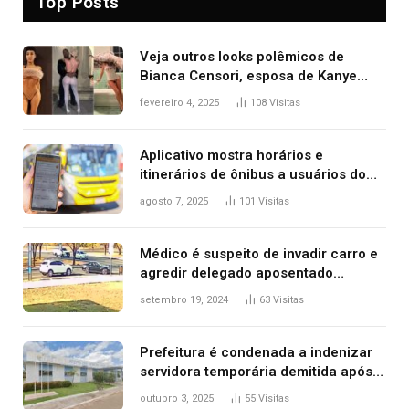
Top Posts
Veja outros looks polêmicos de
Bianca Censori, esposa de Kanye
West que apareceu nua no Grammy
fevereiro 4, 2025
108
Visitas
2025
Aplicativo mostra horários e
itinerários de ônibus a usuários do
transporte público de Palmas; confira
agosto 7, 2025
101
Visitas
Médico é suspeito de invadir carro e
agredir delegado aposentado
durante confusão no trânsito
setembro 19, 2024
63
Visitas
Prefeitura é condenada a indenizar
servidora temporária demitida após
nascimento da filha
outubro 3, 2025
55
Visitas