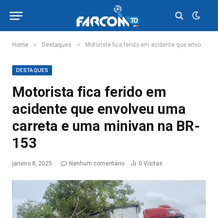
»
»
Home
Destaques
Motorista fica ferido em acidente que envolveu uma carreta e uma minivan na BR-153
DESTAQUES
Motorista fica ferido em
acidente que envolveu uma
carreta e uma minivan na BR-
153
janeiro 8, 2025
Nenhum comentário
0
Visitas