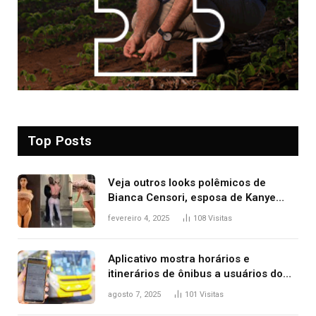
Top Posts
Veja outros looks polêmicos de
Bianca Censori, esposa de Kanye
West que apareceu nua no Grammy
fevereiro 4, 2025
108
Visitas
2025
Aplicativo mostra horários e
itinerários de ônibus a usuários do
transporte público de Palmas; confira
agosto 7, 2025
101
Visitas