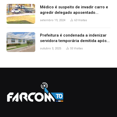
Médico é suspeito de invadir carro e
agredir delegado aposentado
durante confusão no trânsito
setembro 19, 2024
63
Visitas
Prefeitura é condenada a indenizar
servidora temporária demitida após
nascimento da filha
outubro 3, 2025
55
Visitas