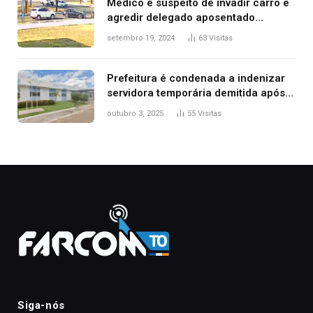
Médico é suspeito de invadir carro e
agredir delegado aposentado
durante confusão no trânsito
setembro 19, 2024
63
Visitas
Prefeitura é condenada a indenizar
servidora temporária demitida após
nascimento da filha
outubro 3, 2025
55
Visitas
Siga-nós