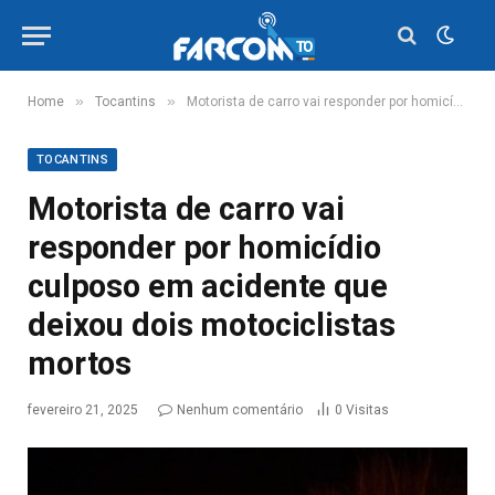
»
»
Home
Tocantins
Motorista de carro vai responder por homicídio culposo em acidente que deixou dois motociclistas mortos
TOCANTINS
Motorista de carro vai
responder por homicídio
culposo em acidente que
deixou dois motociclistas
mortos
fevereiro 21, 2025
Nenhum comentário
0
Visitas