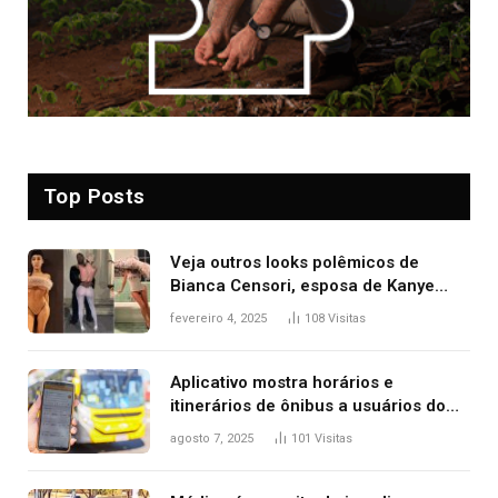
Top Posts
Veja outros looks polêmicos de
Bianca Censori, esposa de Kanye
West que apareceu nua no Grammy
fevereiro 4, 2025
108
Visitas
2025
Aplicativo mostra horários e
itinerários de ônibus a usuários do
transporte público de Palmas; confira
agosto 7, 2025
101
Visitas