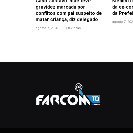
Caso Gustavo: mãe teve
Médico c
gravidez marcada por
da ex-co
conflitos com pai suspeito de
da Prefe
matar criança, diz delegado
agosto 7, 202
agosto 7, 2026
0
Visitas