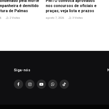
ondenado pela morte
PMTO convoca aprovados
mpanheira é demitido
nos concursos de oficiais e
itura de Palmas
praças; veja lista e prazos
6
2
Visitas
agosto 7, 2026
3
Visitas
Siga-nós
Facebook
Instagram
YouTube
WhatsApp
TikTok