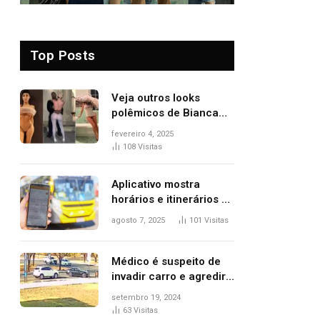
Top Posts
Veja outros looks
polêmicos de Bianca
Censori, esposa de
fevereiro 4, 2025
Kanye West que
108
Visitas
apareceu nua no
Grammy 2025
Aplicativo mostra
horários e itinerários de
ônibus a usuários do
agosto 7, 2025
101
Visitas
transporte público de
Palmas; confira
Médico é suspeito de
invadir carro e agredir
delegado aposentado
setembro 19, 2024
durante confusão no
63
Visitas