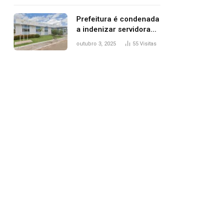
trânsito
Prefeitura é condenada
a indenizar servidora
temporária demitida
outubro 3, 2025
55
Visitas
após nascimento da
filha