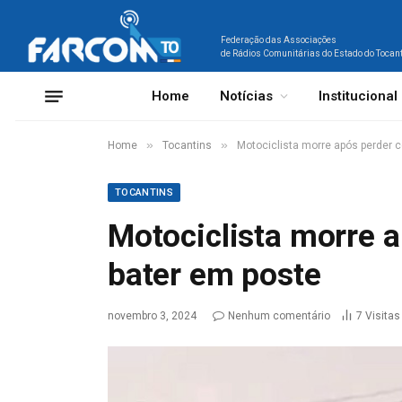
Federação das Associações
de Rádios Comunitárias do Estado do Tocan
Home
Notícias
Institucional
»
»
Home
Tocantins
Motociclista morre após perder c
TOCANTINS
Motociclista morre a
bater em poste
novembro 3, 2024
Nenhum comentário
7
Visitas