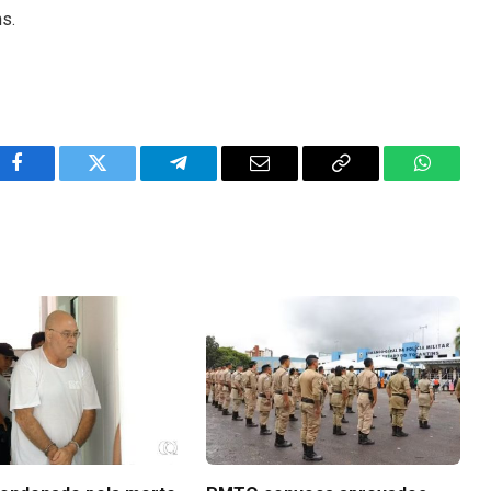
ns.
Facebook
Twitter
Telegram
Email
Copy
WhatsA
Link