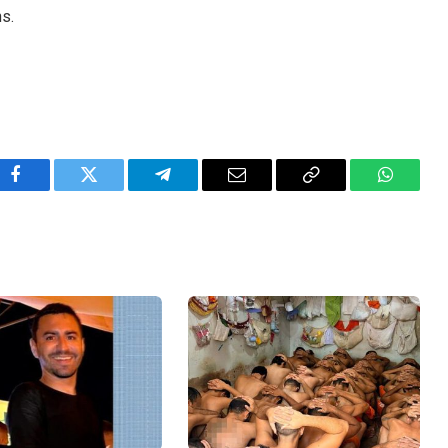
ns.
Facebook
Twitter
Telegram
Email
Copy
WhatsA
Link