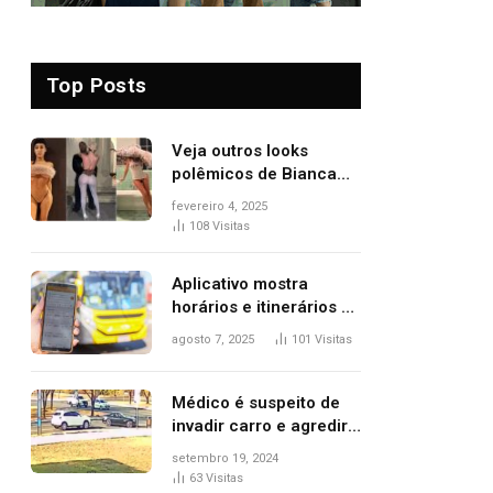
Top Posts
Veja outros looks
polêmicos de Bianca
Censori, esposa de
fevereiro 4, 2025
Kanye West que
108
Visitas
apareceu nua no
Grammy 2025
Aplicativo mostra
horários e itinerários de
ônibus a usuários do
agosto 7, 2025
101
Visitas
transporte público de
Palmas; confira
Médico é suspeito de
invadir carro e agredir
delegado aposentado
setembro 19, 2024
durante confusão no
63
Visitas