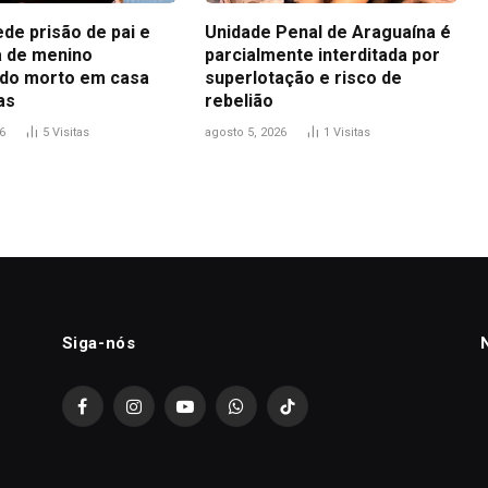
ede prisão de pai e
Unidade Penal de Araguaína é
 de menino
parcialmente interditada por
do morto em casa
superlotação e risco de
as
rebelião
6
5
Visitas
agosto 5, 2026
1
Visitas
Siga-nós
Facebook
Instagram
YouTube
WhatsApp
TikTok