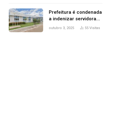
trânsito
Prefeitura é condenada
a indenizar servidora
temporária demitida
outubro 3, 2025
55
Visitas
após nascimento da
filha