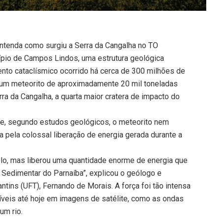
 entenda como surgiu a Serra da Cangalha no TO
ípio de Campos Lindos, uma estrutura geológica
nto cataclísmico ocorrido há cerca de 300 milhões de
 um meteorito de aproximadamente 20 mil toneladas
a da Cangalha, a quarta maior cratera de impacto do
que, segundo estudos geológicos, o meteorito nem
da pela colossal liberação de energia gerada durante a
lo, mas liberou uma quantidade enorme de energia que
Sedimentar do Parnaíba”, explicou o geólogo e
tins (UFT), Fernando de Morais. A força foi tão intensa
síveis até hoje em imagens de satélite, como as ondas
um rio.