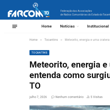
Federação das Associações
de Rádios Comunitárias do Estado do Tocan
Home
Notícias
Institucional
»
»
Home
Tocantins
Meteorito, energia e uma crater
TOCANTINS
Meteorito, energia e
entenda como surgiu
TO
julho 7, 2026
Nenhum comentário
5
Visitas