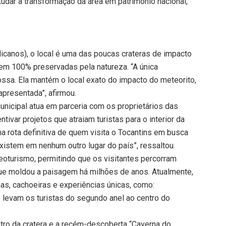
udar a transformação da área em patrimônio nacional,
icanos), o local é uma das poucas crateras de impacto
m 100% preservadas pela natureza. “A única
ossa. Ela mantém o local exato do impacto do meteorito,
apresentada”, afirmou.
nicipal atua em parceria com os proprietários das
entivar projetos que atraiam turistas para o interior da
a rota definitiva de quem visita o Tocantins em busca
xistem em nenhum outro lugar do país”, ressaltou.
geoturismo, permitindo que os visitantes percorram
ue moldou a paisagem há milhões de anos. Atualmente,
lhas, cachoeiras e experiências únicas, como:
 levam os turistas do segundo anel ao centro do
tro da cratera e a recém-descoberta “Caverna do