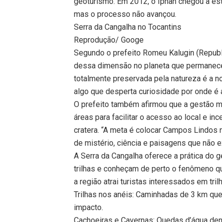
geoturismo. Em 2012, o Iphan chegou a est
mas o processo não avançou.
Serra da Cangalha no Tocantins
Reprodução/ Googe
Segundo o prefeito Romeu Kalugin (Republ
dessa dimensão no planeta que permanece
totalmente preservada pela natureza é a n
algo que desperta curiosidade por onde é 
O prefeito também afirmou que a gestão mu
áreas para facilitar o acesso ao local e inc
cratera. “A meta é colocar Campos Lindos n
de mistério, ciência e paisagens que não e
A Serra da Cangalha oferece a prática do 
trilhas e conheçam de perto o fenômeno q
a região atrai turistas interessados em tri
Trilhas nos anéis: Caminhadas de 3 km que
impacto.
Cachoeiras e Cavernas: Quedas d’água den