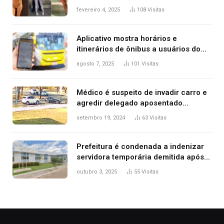
West que apareceu nua no Grammy
fevereiro 4, 2025
108
Visitas
2025
Aplicativo mostra horários e
itinerários de ônibus a usuários do
transporte público de Palmas; confira
agosto 7, 2025
101
Visitas
Médico é suspeito de invadir carro e
agredir delegado aposentado
durante confusão no trânsito
setembro 19, 2024
63
Visitas
Prefeitura é condenada a indenizar
servidora temporária demitida após
nascimento da filha
outubro 3, 2025
55
Visitas