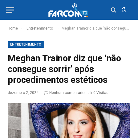
»
»
Home
Entretenimento
Meghan Trainor diz que ‘não consegue sorrir’ após procedimentos estéticos
ENTRETENIMENTO
Meghan Trainor diz que ‘não
consegue sorrir’ após
procedimentos estéticos
dezembro 2, 2024
Nenhum comentário
0
Visitas