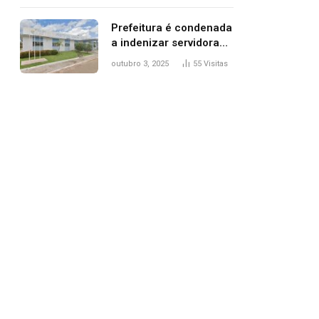
trânsito
Prefeitura é condenada
a indenizar servidora
temporária demitida
outubro 3, 2025
55
Visitas
após nascimento da
filha