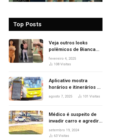
Top Posts
Veja outros looks
polêmicos de Bianca
Censori, esposa de
fevereiro 4, 2025
Kanye West que
108
Visitas
apareceu nua no
Grammy 2025
Aplicativo mostra
horários e itinerários de
ônibus a usuários do
agosto 7, 2025
101
Visitas
transporte público de
Palmas; confira
Médico é suspeito de
invadir carro e agredir
delegado aposentado
setembro 19, 2024
durante confusão no
63
Visitas