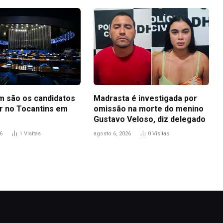
m são os candidatos
Madrasta é investigada por
r no Tocantins em
omissão na morte do menino
Gustavo Veloso, diz delegado
6
1
Visitas
agosto 6, 2026
0
Visitas