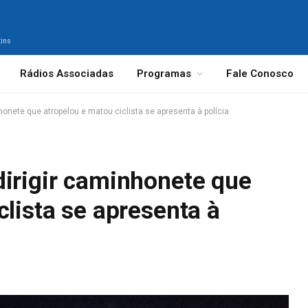
tins
Rádios Associadas
Programas
Fale Conosco
honete que atropelou e matou ciclista se apresenta à polícia
dirigir caminhonete que
clista se apresenta à