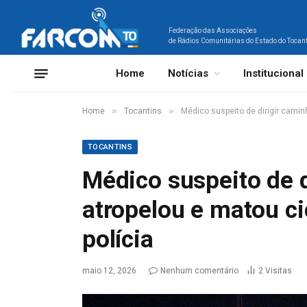
Federação das Associações
de Rádios Comunitárias do Estado do Tocan
Home
Notícias
Institucional
»
»
Home
Tocantins
Médico suspeito de dirigir camin
TOCANTINS
Médico suspeito de 
atropelou e matou ci
polícia
maio 12, 2026
Nenhum comentário
2
Visitas