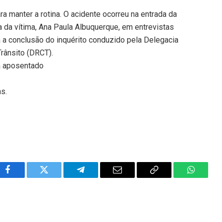
ra manter a rotina. O acidente ocorreu na entrada da
a da vítima, Ana Paula Albuquerque, em entrevistas
da a conclusão do inquérito conduzido pela Delegacia
rânsito (DRCT).
ra aposentado
ns.
Facebook
Twitter
Telegram
Email
Copy
WhatsA
Link