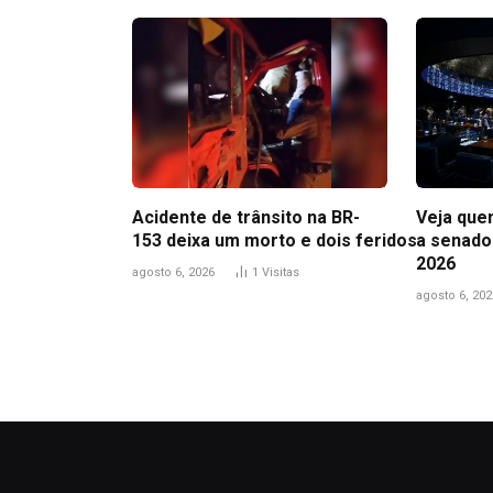
Acidente de trânsito na BR-
Veja que
153 deixa um morto e dois feridos
a senado
2026
agosto 6, 2026
1
Visitas
agosto 6, 202