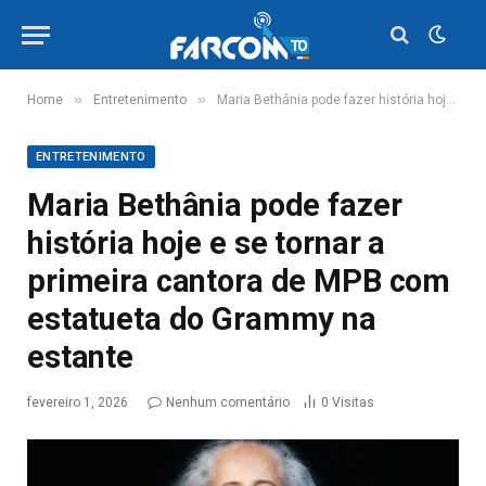
»
»
Home
Entretenimento
Maria Bethânia pode fazer história hoje e se tornar a primeira cantora de MPB com estatueta do Grammy na estante
ENTRETENIMENTO
Maria Bethânia pode fazer
história hoje e se tornar a
primeira cantora de MPB com
estatueta do Grammy na
estante
fevereiro 1, 2026
Nenhum comentário
0
Visitas