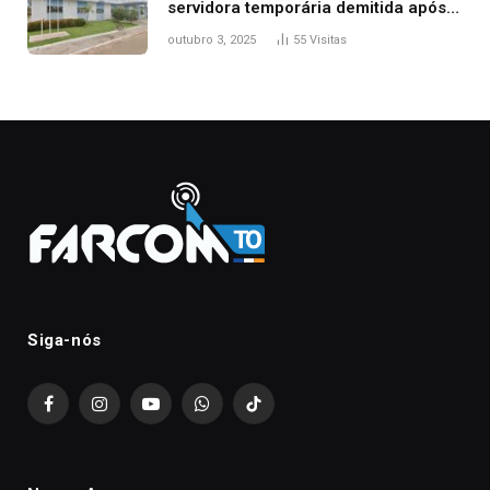
servidora temporária demitida após
nascimento da filha
outubro 3, 2025
55
Visitas
Siga-nós
Facebook
Instagram
YouTube
WhatsApp
TikTok