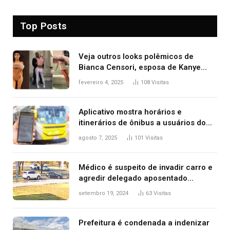
Top Posts
Veja outros looks polêmicos de
Bianca Censori, esposa de Kanye
West que apareceu nua no Grammy
fevereiro 4, 2025
108
Visitas
2025
Aplicativo mostra horários e
itinerários de ônibus a usuários do
transporte público de Palmas; confira
agosto 7, 2025
101
Visitas
Médico é suspeito de invadir carro e
agredir delegado aposentado
durante confusão no trânsito
setembro 19, 2024
63
Visitas
Prefeitura é condenada a indenizar