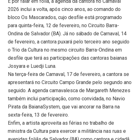
E por falar em folia, a agenda da cantora no Carnaval
2026 inclui a volta, após cinco anos, ao comando do
bloco Os Mascarados, cujo desfile está programado
para quinta-feira, 12 de fevereiro, no Circuito Barra-
Ondina de Salvador (BA). Já no sábado de Carnaval, 14
de fevereiro, a cantora puxará pelo terceiro ano seguido
o Trio da Cultura no mesmo circuito Barra-Ondina em
desfile que terá as participações das cantoras baianas
Josyara e Luedji Luna.
Na terça-feira de Carnaval, 17 de fevereiro, a cantora se
apresentará no Circuito Campo Grande pelo segundo ano
seguido. A agenda carnavalesca de Margareth Menezes
também inclui participação, como convidada, no Navio
Pirata da BaianaSystem, que vai ancorar na Barra na
sexta-feira, 13 de fevereiro.
Enfim, a artista aproveita as férias no trabalho de
ministra da Cultura para exercer a militância nas ruas e
avenidas foliãs de Salvador (BA) como cantora e cidadã,