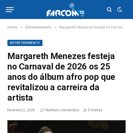
»
»
Home
Entretenimento
Margareth Menezes festeja no Carnaval de 2026 os 25 anos do álbum afro pop que revitalizou a carreira da artista
ENTRETENIMENTO
Margareth Menezes festeja
no Carnaval de 2026 os 25
anos do álbum afro pop que
revitalizou a carreira da
artista
fevereiro 2, 2026
Nenhum comentário
0
Visitas