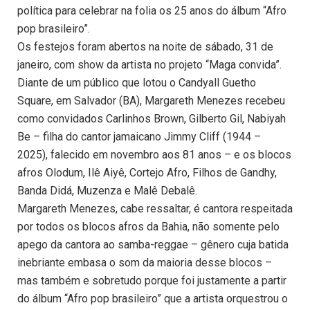
política para celebrar na folia os 25 anos do álbum “Afro
pop brasileiro”.
Os festejos foram abertos na noite de sábado, 31 de
janeiro, com show da artista no projeto “Maga convida”.
Diante de um público que lotou o Candyall Guetho
Square, em Salvador (BA), Margareth Menezes recebeu
como convidados Carlinhos Brown, Gilberto Gil, Nabiyah
Be – filha do cantor jamaicano Jimmy Cliff (1944 –
2025), falecido em novembro aos 81 anos – e os blocos
afros Olodum, Ilê Aiyê, Cortejo Afro, Filhos de Gandhy,
Banda Didá, Muzenza e Malê Debalê.
Margareth Menezes, cabe ressaltar, é cantora respeitada
por todos os blocos afros da Bahia, não somente pelo
apego da cantora ao samba-reggae – gênero cuja batida
inebriante embasa o som da maioria desse blocos –
mas também e sobretudo porque foi justamente a partir
do álbum “Afro pop brasileiro” que a artista orquestrou o