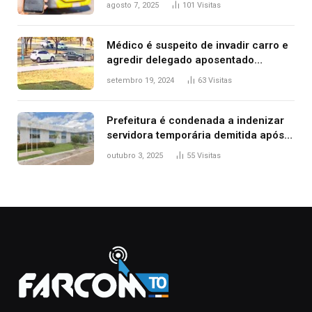
agosto 7, 2025
101
Visitas
Médico é suspeito de invadir carro e
agredir delegado aposentado
durante confusão no trânsito
setembro 19, 2024
63
Visitas
Prefeitura é condenada a indenizar
servidora temporária demitida após
nascimento da filha
outubro 3, 2025
55
Visitas