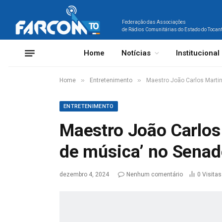
Federação das Associações
de Rádios Comunitárias do Estado do Tocan
Home
Notícias
Institucional
»
»
Home
Entretenimento
Maestro João Carlos Martin
ENTRETENIMENTO
Maestro João Carlos
de música’ no Senado
dezembro 4, 2024
Nenhum comentário
0
Visitas