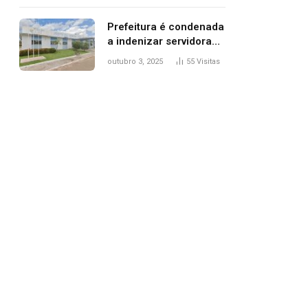
trânsito
Prefeitura é condenada
a indenizar servidora
temporária demitida
outubro 3, 2025
55
Visitas
após nascimento da
filha