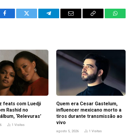
Facebook
Twitter
Telegram
Email
Copy
WhatsA
Link
z feats com Luedji
Quem era Cesar Gastelum,
om Rashid no
influencer mexicano morto a
álbum, ‘Relevuras’
tiros durante transmissão ao
vivo
6
1
Visitas
agosto 5, 2026
1
Visitas