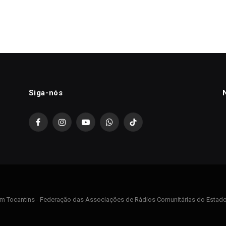
Siga-nós
Facebook
Instagram
YouTube
WhatsApp
TikTok
m Tocantins - Federação das Associações de Rádios Comunitárias do Estado