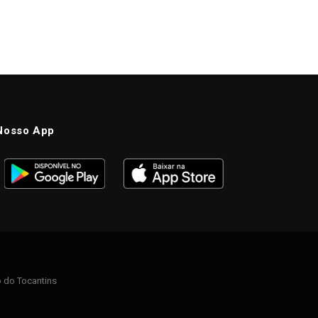
Nosso App
 do Tocantins