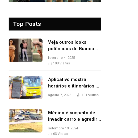
Top Posts
Veja outros looks
polêmicos de Bianca
Censori, esposa de
fevereiro 4, 2025
Kanye West que
108
Visitas
apareceu nua no
Grammy 2025
Aplicativo mostra
horários e itinerários de
ônibus a usuários do
agosto 7, 2025
101
Visitas
transporte público de
Palmas; confira
Médico é suspeito de
invadir carro e agredir
delegado aposentado
setembro 19, 2024
durante confusão no
63
Visitas