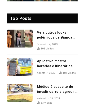
Top Posts
Veja outros looks
polêmicos de Bianca
Censori, esposa de
fevereiro 4, 2025
Kanye West que
108
Visitas
apareceu nua no
Grammy 2025
Aplicativo mostra
horários e itinerários de
ônibus a usuários do
agosto 7, 2025
101
Visitas
transporte público de
Palmas; confira
Médico é suspeito de
invadir carro e agredir
delegado aposentado
setembro 19, 2024
durante confusão no
63
Visitas