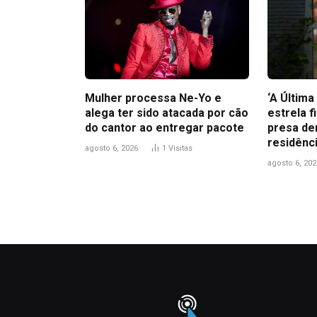
Mulher processa Ne-Yo e
‘A Últim
alega ter sido atacada por cão
estrela f
do cantor ao entregar pacote
presa de
residênc
agosto 6, 2026
1
Visitas
agosto 6, 202