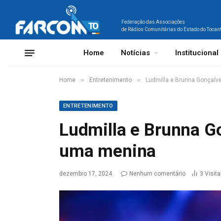
Federação das Associações
de Rádios Comunitárias do Estado do Tocan
Home
Notícias
Institucional
»
»
Home
Entretenimento
Ludmilla e Brunna Gonçal
ENTRETENIMENTO
Ludmilla e Brunna G
uma menina
dezembro 17, 2024
Nenhum comentário
3
Visit