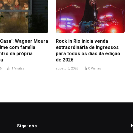
a Casa’: Wagner Moura
Rock in Rio inicia venda
ilme com família
extraordinária de ingressos
ntro da própria
para todos os dias da edição
ia
de 2026
6
1
Visitas
agosto 6, 2026
0
Visitas
Siga-nós