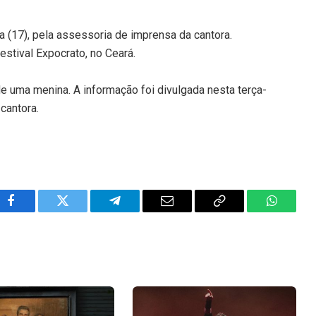
ra (17), pela assessoria de imprensa da cantora.
estival Expocrato, no Ceará.
 uma menina. A informação foi divulgada nesta terça-
cantora.
Facebook
Twitter
Telegram
Email
Copy
WhatsA
Link