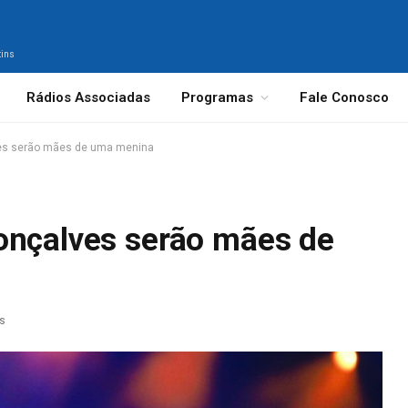
tins
Rádios Associadas
Programas
Fale Conosco
ves serão mães de uma menina
onçalves serão mães de
as