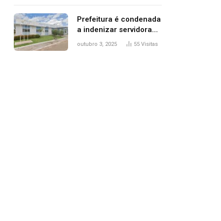
trânsito
Prefeitura é condenada
a indenizar servidora
temporária demitida
outubro 3, 2025
55
Visitas
após nascimento da
filha
pp