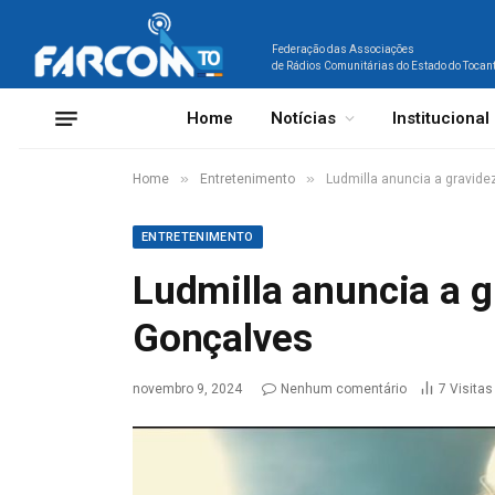
Federação das Associações
de Rádios Comunitárias do Estado do Tocan
Home
Notícias
Institucional
»
»
Home
Entretenimento
Ludmilla anuncia a gravide
ENTRETENIMENTO
Ludmilla anuncia a g
Gonçalves
novembro 9, 2024
Nenhum comentário
7
Visitas