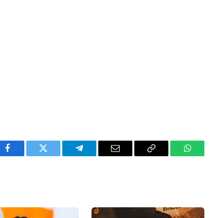
Facebook
Twitter
Telegram
Email
Copy
WhatsA
Link