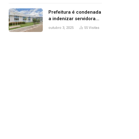
trânsito
Prefeitura é condenada
a indenizar servidora
temporária demitida
outubro 3, 2025
55
Visitas
após nascimento da
filha