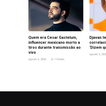
Quem era Cesar Gastelum,
Djavan t
influencer mexicano morto a
correlac
tiros durante transmissão ao
‘Dizem qu
vivo
agosto 5, 202
agosto 5, 2026
1
Visitas