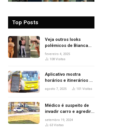
Top Posts
Veja outros looks
polêmicos de Bianca
Censori, esposa de
fevereiro 4, 2025
Kanye West que
108
Visitas
apareceu nua no
Grammy 2025
Aplicativo mostra
horários e itinerários de
ônibus a usuários do
agosto 7, 2025
101
Visitas
transporte público de
Palmas; confira
Médico é suspeito de
invadir carro e agredir
delegado aposentado
setembro 19, 2024
durante confusão no
63
Visitas