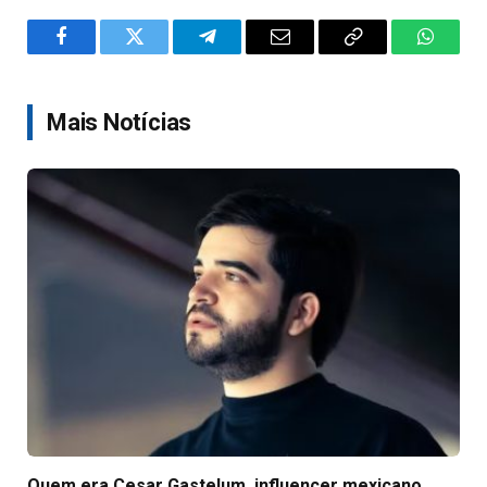
Facebook
Twitter
Telegram
Email
Copy
WhatsA
Link
Mais Notícias
Quem era Cesar Gastelum, influencer mexicano