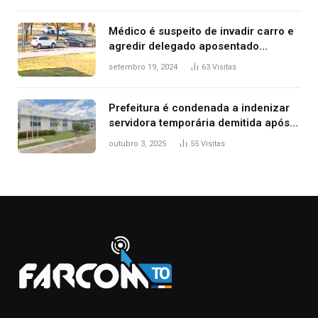
Médico é suspeito de invadir carro e
agredir delegado aposentado
durante confusão no trânsito
setembro 19, 2024
63
Visitas
Prefeitura é condenada a indenizar
servidora temporária demitida após
nascimento da filha
outubro 3, 2025
55
Visitas