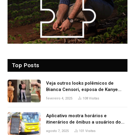
Top Posts
Veja outros looks polêmicos de
Bianca Censori, esposa de Kanye
West que apareceu nua no Grammy
fevereiro 4, 2025
108
Visitas
2025
Aplicativo mostra horários e
itinerários de ônibus a usuários do
transporte público de Palmas; confira
agosto 7, 2025
101
Visitas