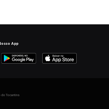
Nosso App
 do Tocantins