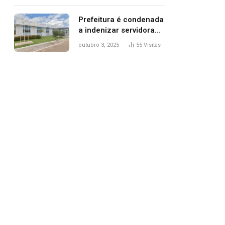
trânsito
Prefeitura é condenada
a indenizar servidora
temporária demitida
outubro 3, 2025
55
Visitas
após nascimento da
filha