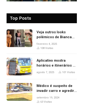
Top Posts
Veja outros looks
polêmicos de Bianca
Censori, esposa de
fevereiro 4, 2025
Kanye West que
108
Visitas
apareceu nua no
Grammy 2025
Aplicativo mostra
horários e itinerários de
ônibus a usuários do
agosto 7, 2025
101
Visitas
transporte público de
Palmas; confira
Médico é suspeito de
invadir carro e agredir
delegado aposentado
setembro 19, 2024
durante confusão no
63
Visitas