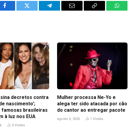
Facebook
Twitter
Telegram
Email
Copy
WhatsA
Link
sina decretos contra
Mulher processa Ne-Yo e
de nascimento’;
alega ter sido atacada por cão
 famosas brasileiras
do cantor ao entregar pacote
m à luz nos EUA
agosto 6, 2026
1
Visitas
6
0
Visitas