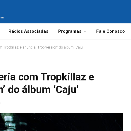
tins
Rádios Associadas
Programas
Fale Conosco
m Tropkillaz e anuncia ‘Trop version’ do álbum ‘Caju’
eria com Tropkillaz e
n’ do álbum ‘Caju’
s