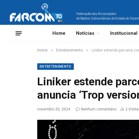
Federação das Associações
de Rádios Comunitárias do Estado do Tocan
Home
Notícias
Institucional
»
»
Home
Entretenimento
Liniker estende parceria co
ENTRETENIMENTO
Liniker estende parc
anuncia ‘Trop versio
novembro 20, 2024
Nenhum comentário
2
Visita