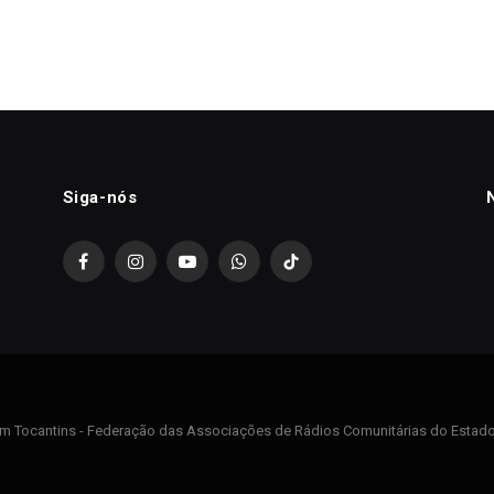
Siga-nós
Facebook
Instagram
YouTube
WhatsApp
TikTok
m Tocantins - Federação das Associações de Rádios Comunitárias do Estado