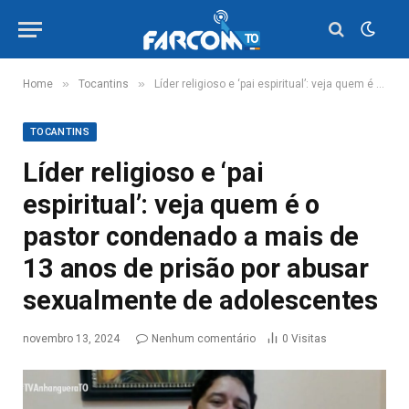
»
»
Home
Tocantins
Líder religioso e ‘pai espiritual’: veja quem é o pastor condenado a mais de 13 anos de prisão por abusar sexualmente de adolescentes
TOCANTINS
Líder religioso e ‘pai
espiritual’: veja quem é o
pastor condenado a mais de
13 anos de prisão por abusar
sexualmente de adolescentes
novembro 13, 2024
Nenhum comentário
0
Visitas