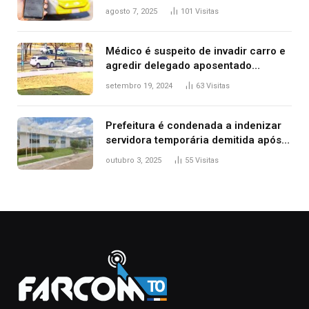
transporte público de Palmas; confira
agosto 7, 2025
101
Visitas
Médico é suspeito de invadir carro e
agredir delegado aposentado
durante confusão no trânsito
setembro 19, 2024
63
Visitas
Prefeitura é condenada a indenizar
servidora temporária demitida após
nascimento da filha
outubro 3, 2025
55
Visitas