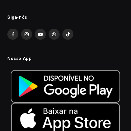
Siga-nós
Facebook
Instagram
YouTube
WhatsApp
TikTok
Nosso App