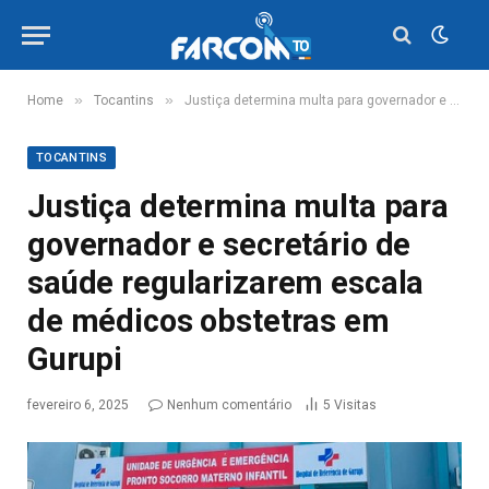
»
»
Home
Tocantins
Justiça determina multa para governador e secretário de saúde regularizarem escala de médicos obstetras em Gurupi
TOCANTINS
Justiça determina multa para
governador e secretário de
saúde regularizarem escala
de médicos obstetras em
Gurupi
fevereiro 6, 2025
Nenhum comentário
5
Visitas