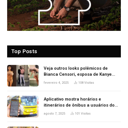
Top Posts
Veja outros looks polêmicos de
Bianca Censori, esposa de Kanye
West que apareceu nua no Grammy
fevereiro 4, 2025
108
Visitas
2025
Aplicativo mostra horários e
itinerários de ônibus a usuários do
transporte público de Palmas; confira
agosto 7, 2025
101
Visitas