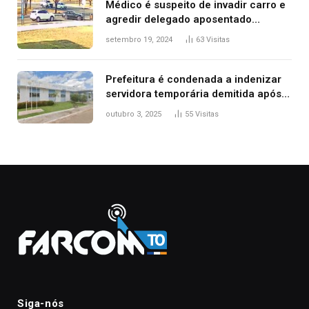
Médico é suspeito de invadir carro e
agredir delegado aposentado
durante confusão no trânsito
setembro 19, 2024
63
Visitas
Prefeitura é condenada a indenizar
servidora temporária demitida após
nascimento da filha
outubro 3, 2025
55
Visitas
Siga-nós