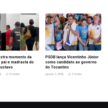
stra momento da
PSDB lança Vicentinho Júnior
 pai e madrasta do
como candidato ao governo
Gustavo
do Tocantins
6
0
Visitas
agosto 5, 2026
2
Visitas