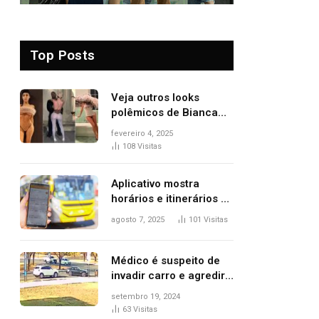
Top Posts
Veja outros looks
polêmicos de Bianca
Censori, esposa de
fevereiro 4, 2025
Kanye West que
108
Visitas
apareceu nua no
Grammy 2025
Aplicativo mostra
horários e itinerários de
ônibus a usuários do
agosto 7, 2025
101
Visitas
transporte público de
Palmas; confira
Médico é suspeito de
invadir carro e agredir
delegado aposentado
setembro 19, 2024
durante confusão no
63
Visitas