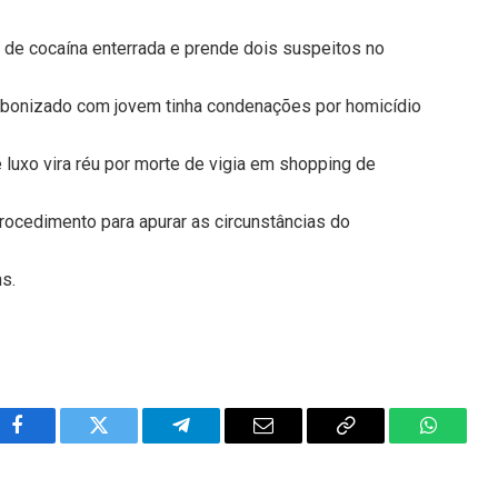
 de cocaína enterrada e prende dois suspeitos no
carbonizado com jovem tinha condenações por homicídio
e luxo vira réu por morte de vigia em shopping de
procedimento para apurar as circunstâncias do
ns.
Facebook
Twitter
Telegram
Email
Copy
WhatsA
Link