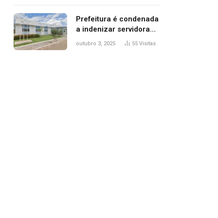
trânsito
Prefeitura é condenada
a indenizar servidora
temporária demitida
outubro 3, 2025
55
Visitas
após nascimento da
filha