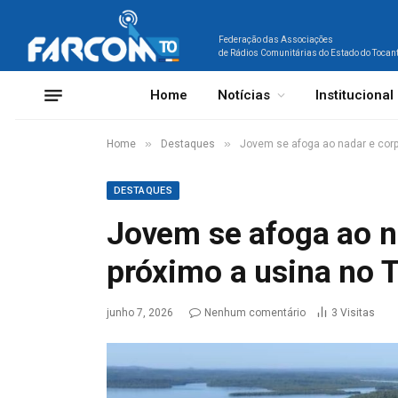
Federação das Associações
de Rádios Comunitárias do Estado do Tocan
Home
Notícias
Institucional
»
»
Home
Destaques
Jovem se afoga ao nadar e corp
DESTAQUES
Jovem se afoga ao n
próximo a usina no 
junho 7, 2026
Nenhum comentário
3
Visitas