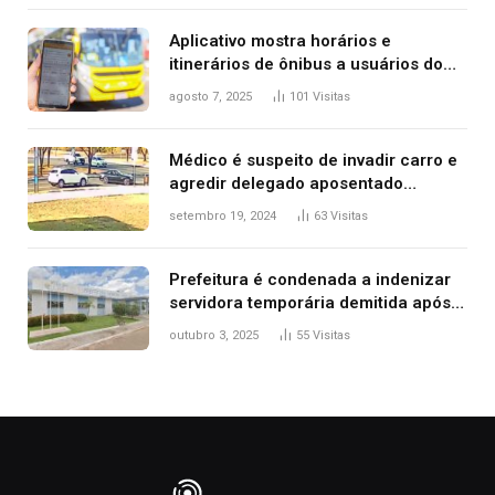
Aplicativo mostra horários e
itinerários de ônibus a usuários do
transporte público de Palmas; confira
agosto 7, 2025
101
Visitas
Médico é suspeito de invadir carro e
agredir delegado aposentado
durante confusão no trânsito
setembro 19, 2024
63
Visitas
Prefeitura é condenada a indenizar
servidora temporária demitida após
nascimento da filha
outubro 3, 2025
55
Visitas