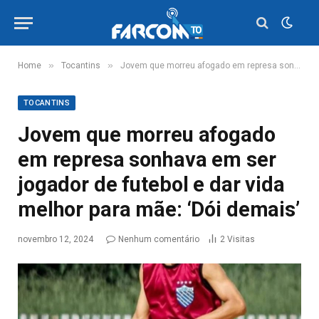
»
»
Home
Tocantins
Jovem que morreu afogado em represa sonhava em ser jogador de futebol e dar vida melhor para mãe: ‘Dói demais’
TOCANTINS
Jovem que morreu afogado
em represa sonhava em ser
jogador de futebol e dar vida
melhor para mãe: ‘Dói demais’
novembro 12, 2024
Nenhum comentário
2
Visitas