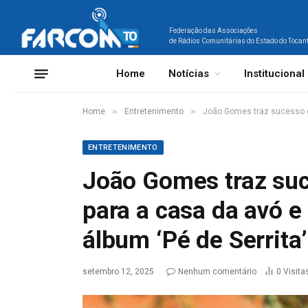
Federação das Associações
de Rádios Comunitárias do Estado do Tocan
Home
Notícias
Institucional
»
»
Home
Entretenimento
João Gomes traz sucesso de 
ENTRETENIMENTO
João Gomes traz suc
para a casa da avó e 
álbum ‘Pé de Serrita’
setembro 12, 2025
Nenhum comentário
0
Visita