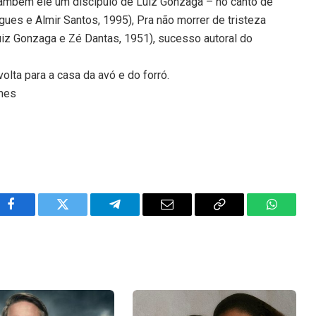
 também ele um discípulo de Luiz Gonzaga – no canto de
ues e Almir Santos, 1995), Pra não morrer de tristeza
Luiz Gonzaga e Zé Dantas, 1951), sucesso autoral do
lta para a casa da avó e do forró.
omes
Facebook
Twitter
Telegram
Email
Copy
WhatsA
Link