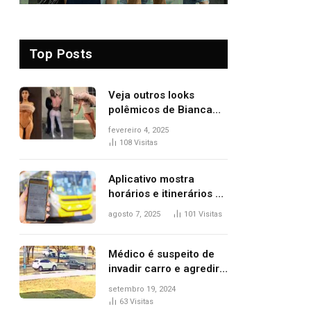
Top Posts
Veja outros looks
polêmicos de Bianca
Censori, esposa de
fevereiro 4, 2025
Kanye West que
108
Visitas
apareceu nua no
Grammy 2025
Aplicativo mostra
horários e itinerários de
ônibus a usuários do
agosto 7, 2025
101
Visitas
transporte público de
Palmas; confira
Médico é suspeito de
invadir carro e agredir
delegado aposentado
setembro 19, 2024
durante confusão no
63
Visitas