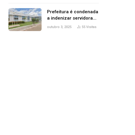
trânsito
Prefeitura é condenada
a indenizar servidora
temporária demitida
outubro 3, 2025
55
Visitas
após nascimento da
filha