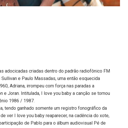
s adocicadas criadas dentro do padrão radiofônico FM
 Sullivan e Paulo Massadas, uma então esquecida
960, Adriana, irrompeu com força nas paradas a
 e Joran. Intitulada, I love you baby a canção se tornou
ênio 1986 / 1987.
da, tendo ganhado somente um registro fonográfico da
de ver I love you baby reaparecer, na cadência do xote,
articipação de Pablo para o álbum audiovisual Pé de