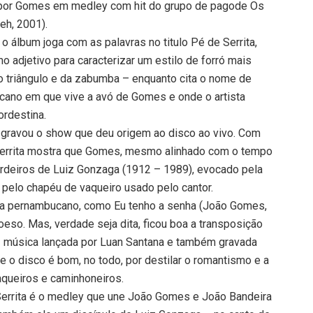
o por Gomes em medley com hit do grupo de pagode Os
eh, 2001).
 o álbum joga com as palavras no titulo Pé de Serrita,
 adjetivo para caracterizar um estilo de forró mais
do triângulo e da zabumba – enquanto cita o nome de
ucano em que vive a avó de Gomes e onde o artista
ordestina.
or gravou o show que deu origem ao disco ao vivo. Com
Serrita mostra que Gomes, mesmo alinhado com o tempo
erdeiros de Luiz Gonzaga (1912 – 1989), evocado pela
 pelo chapéu de vaqueiro usado pelo cantor.
sta pernambucano, como Eu tenho a senha (João Gomes,
oeso. Mas, verdade seja dita, ficou boa a transposição
 – música lançada por Luan Santana e também gravada
e o disco é bom, no todo, por destilar o romantismo e a
queiros e caminhoneiros.
Serrita é o medley que une João Gomes e João Bandeira