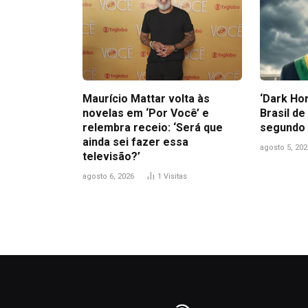
Maurício Mattar volta às
‘Dark Hor
novelas em ‘Por Você’ e
Brasil de
relembra receio: ‘Será que
segundo 
ainda sei fazer essa
agosto 5, 202
televisão?’
agosto 6, 2026
1
Visitas