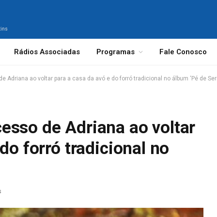
tins
Rádios Associadas
Programas
Fale Conosco
Adriana ao voltar para a casa da avó e do forró tradicional no álbum ‘Pé de Serr
esso de Adriana ao voltar
do forró tradicional no
s