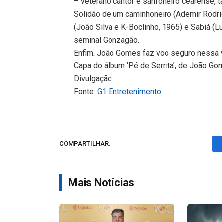
– veterano cantor e sanfoneiro cearense,
Solidão de um caminhoneiro (Ademir Rodrig
(João Silva e K-Boclinho, 1965) e Sabiá (
seminal Gonzagão.
Enfim, João Gomes faz voo seguro nessa vo
Capa do álbum ‘Pé de Serrita’, de João G
Divulgação
Fonte:
G1 Entretenimento
COMPARTILHAR.
Mais Notícias