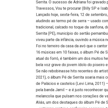
Serrita. O sucesso de Adriana foi gravad
Travessos, Vou te procurar (Billy SP e Isab
Lançado hoje, sexta-feira, 12 de setembro,
aludindo ao termo pé de serra – usado como
tradicional, calcado no toque da sanfona, 
Serrita (PE), município do sertão pernamb
viveu parte da infância, ouvindo a música n
Foi no terreiro da casa da avó que o cant
16 músicas em 10 faixas, o álbum Pé de 
atual do forró, é também um dos muitos h
bela voz grave do jovem ídolo do piseiro e
Se não rebobinasse hits recentes do arti
2021), o álbum Pé de Serrita soaria mais c
de Palácios e castelos (Levi Lima, 2011)
pela banda Jamil – e é justo reconhecer qu
melancolia que pulsam nos corações de va
Aliás, um dos destaques do álbum Pé de 