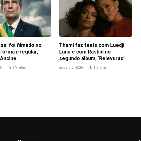
se’ foi filmado no
Thami faz feats com Luedji
 forma irregular,
Luna e com Rashid no
Ancine
segundo álbum, ‘Relevuras’
6
1
Visitas
agosto 5, 2026
1
Visitas