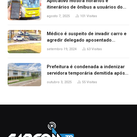
Aplicativo mostra horários e
itinerários de ônibus a usuários do
transporte público de Palmas; confira
agosto 7, 2025
101
Visitas
Médico é suspeito de invadir carro e
agredir delegado aposentado
durante confusão no trânsito
setembro 19, 2024
63
Visitas
Prefeitura é condenada a indenizar
servidora temporária demitida após
nascimento da filha
outubro 3, 2025
55
Visitas