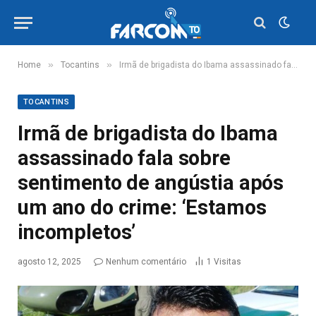
»
»
Home
Tocantins
Irmã de brigadista do Ibama assassinado fala sobre sentimento de angústia após um ano do crime: ‘Estamos incompletos’
TOCANTINS
Irmã de brigadista do Ibama
assassinado fala sobre
sentimento de angústia após
um ano do crime: ‘Estamos
incompletos’
agosto 12, 2025
Nenhum comentário
1
Visitas