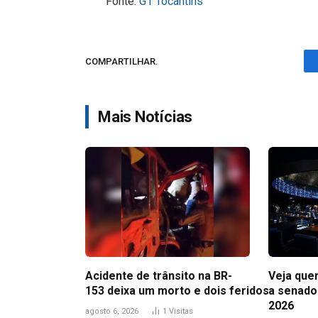
Fonte:
G1 Tocantins
COMPARTILHAR.
Mais Notícias
Acidente de trânsito na BR-
Veja que
153 deixa um morto e dois feridos
a senado
2026
agosto 6, 2026
1
Visitas