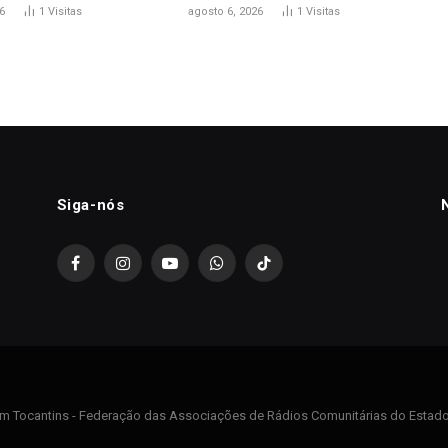
6
1
Visitas
agosto 6, 2026
1
Visitas
Siga-nós
Facebook
Instagram
YouTube
WhatsApp
TikTok
m Tocantins - Federação das Associações de Rádios Comunitárias do Estado