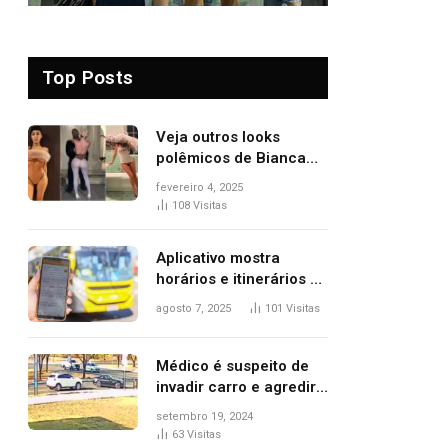
Top Posts
Veja outros looks
polêmicos de Bianca
Censori, esposa de
fevereiro 4, 2025
Kanye West que
108
Visitas
apareceu nua no
Grammy 2025
Aplicativo mostra
horários e itinerários de
ônibus a usuários do
agosto 7, 2025
101
Visitas
transporte público de
Palmas; confira
Médico é suspeito de
invadir carro e agredir
delegado aposentado
setembro 19, 2024
durante confusão no
63
Visitas