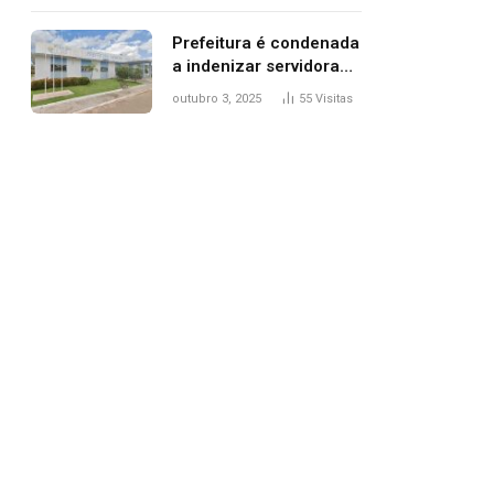
trânsito
Prefeitura é condenada
a indenizar servidora
temporária demitida
outubro 3, 2025
55
Visitas
após nascimento da
filha