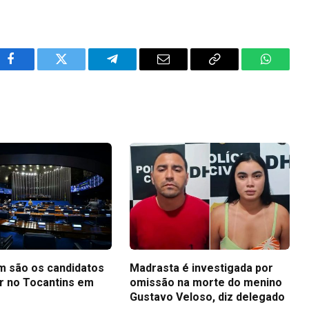
Facebook
Twitter
Telegram
Email
Copy
WhatsA
Link
m são os candidatos
Madrasta é investigada por
r no Tocantins em
omissão na morte do menino
Gustavo Veloso, diz delegado