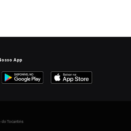
Nosso App
 do Tocantins