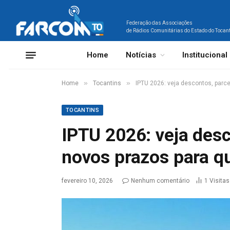
Federação das Associações
de Rádios Comunitárias do Estado do Tocan
Home
Notícias
Institucional
»
»
Home
Tocantins
IPTU 2026: veja descontos, parc
TOCANTINS
IPTU 2026: veja des
novos prazos para q
fevereiro 10, 2026
Nenhum comentário
1
Visitas