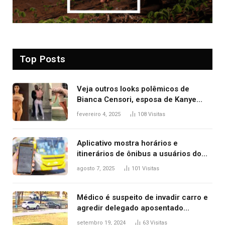
Top Posts
Veja outros looks polêmicos de
Bianca Censori, esposa de Kanye
West que apareceu nua no Grammy
fevereiro 4, 2025
108
Visitas
2025
Aplicativo mostra horários e
itinerários de ônibus a usuários do
transporte público de Palmas; confira
agosto 7, 2025
101
Visitas
Médico é suspeito de invadir carro e
agredir delegado aposentado
durante confusão no trânsito
setembro 19, 2024
63
Visitas