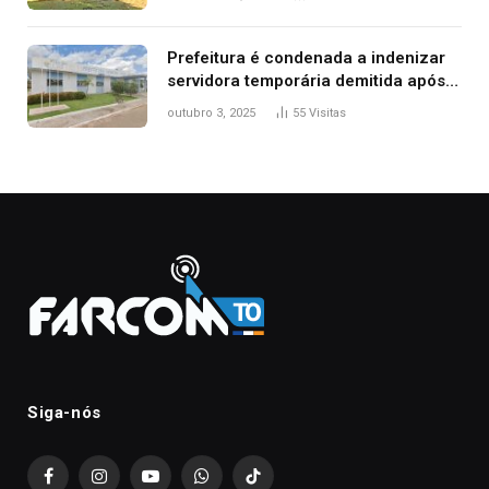
Prefeitura é condenada a indenizar
servidora temporária demitida após
nascimento da filha
outubro 3, 2025
55
Visitas
Siga-nós
Facebook
Instagram
YouTube
WhatsApp
TikTok