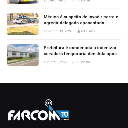
agosto 7, 2025
101
Visitas
Médico é suspeito de invadir carro e
agredir delegado aposentado
durante confusão no trânsito
setembro 19, 2024
63
Visitas
Prefeitura é condenada a indenizar
servidora temporária demitida após
nascimento da filha
outubro 3, 2025
55
Visitas