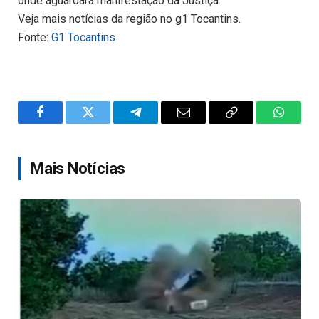
onde aguardará manifestação da Justiça.
Veja mais notícias da região no g1 Tocantins.
Fonte:
G1 Tocantins
Facebook
Twitter
Telegram
Email
Copy
WhatsA
Link
Mais Notícias