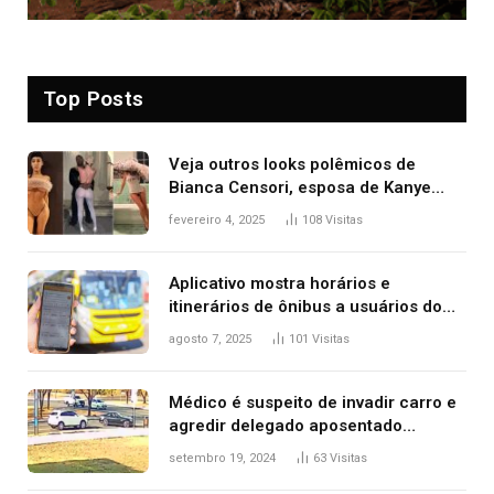
Top Posts
Veja outros looks polêmicos de
Bianca Censori, esposa de Kanye
West que apareceu nua no Grammy
fevereiro 4, 2025
108
Visitas
2025
Aplicativo mostra horários e
itinerários de ônibus a usuários do
transporte público de Palmas; confira
agosto 7, 2025
101
Visitas
Médico é suspeito de invadir carro e
agredir delegado aposentado
durante confusão no trânsito
setembro 19, 2024
63
Visitas