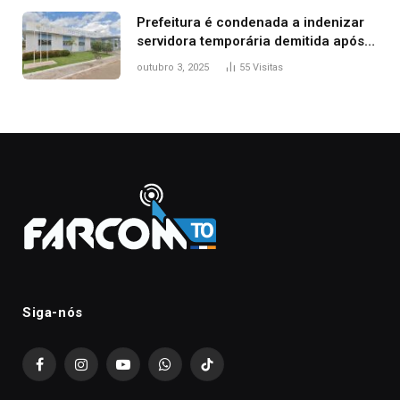
Prefeitura é condenada a indenizar
servidora temporária demitida após
nascimento da filha
outubro 3, 2025
55
Visitas
Siga-nós
Facebook
Instagram
YouTube
WhatsApp
TikTok