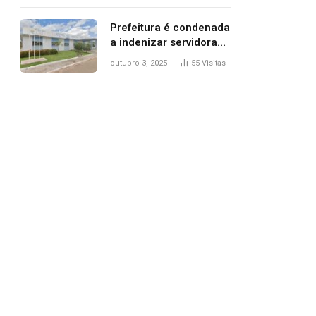
trânsito
Prefeitura é condenada
a indenizar servidora
temporária demitida
outubro 3, 2025
55
Visitas
após nascimento da
filha