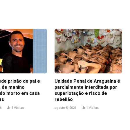
Link
ede prisão de pai e
Unidade Penal de Araguaína é
 de menino
parcialmente interditada por
do morto em casa
superlotação e risco de
as
rebelião
6
5
Visitas
agosto 5, 2026
1
Visitas