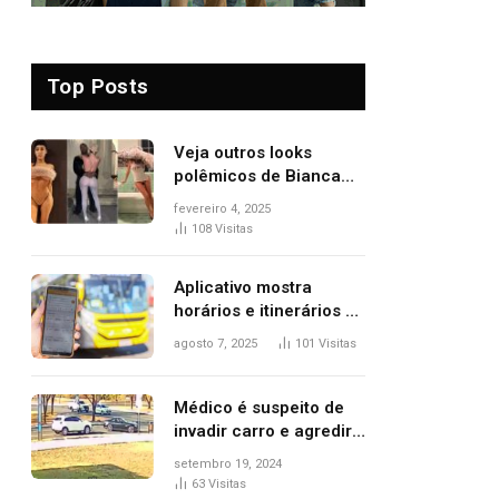
Top Posts
Veja outros looks
polêmicos de Bianca
Censori, esposa de
fevereiro 4, 2025
Kanye West que
108
Visitas
apareceu nua no
Grammy 2025
Aplicativo mostra
horários e itinerários de
ônibus a usuários do
agosto 7, 2025
101
Visitas
transporte público de
Palmas; confira
Médico é suspeito de
invadir carro e agredir
delegado aposentado
setembro 19, 2024
durante confusão no
63
Visitas