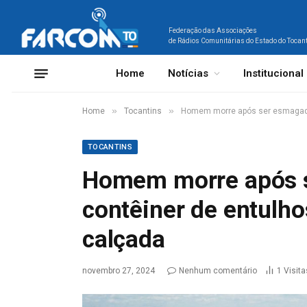
Federação das Associações
de Rádios Comunitárias do Estado do Tocan
Home
Notícias
Institucional
»
»
Home
Tocantins
Homem morre após ser esmagado
TOCANTINS
Homem morre após 
contêiner de entulh
calçada
novembro 27, 2024
Nenhum comentário
1
Visita