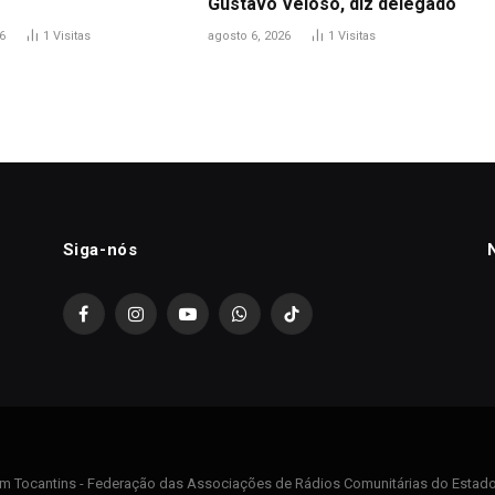
Gustavo Veloso, diz delegado
6
1
Visitas
agosto 6, 2026
1
Visitas
Siga-nós
Facebook
Instagram
YouTube
WhatsApp
TikTok
m Tocantins - Federação das Associações de Rádios Comunitárias do Estado