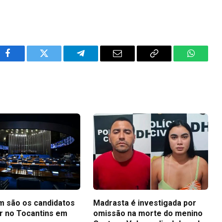
Facebook
Twitter
Telegram
Email
Copy
WhatsA
Link
m são os candidatos
Madrasta é investigada por
r no Tocantins em
omissão na morte do menino