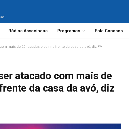
tins
Rádios Associadas
Programas
Fale Conosco
m mais de 20 facadas e cair na frente da casa da avó, diz PM
er atacado com mais de
frente da casa da avó, diz