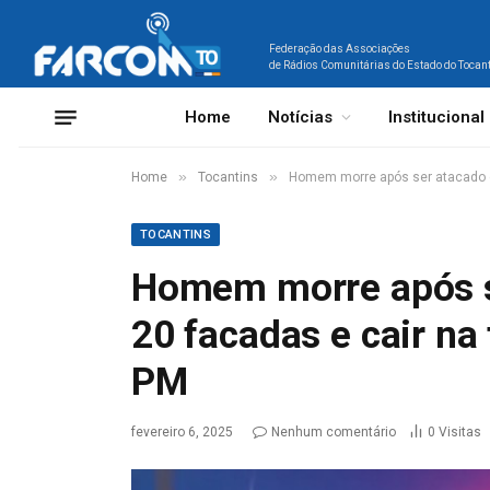
Federação das Associações
de Rádios Comunitárias do Estado do Tocan
Home
Notícias
Institucional
»
»
Home
Tocantins
Homem morre após ser atacado co
TOCANTINS
Homem morre após s
20 facadas e cair na 
PM
fevereiro 6, 2025
Nenhum comentário
0
Visitas