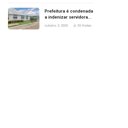
trânsito
Prefeitura é condenada
a indenizar servidora
temporária demitida
outubro 3, 2025
55
Visitas
após nascimento da
filha