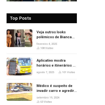
Top Posts
Veja outros looks
polêmicos de Bianca
Censori, esposa de
fevereiro 4, 2025
Kanye West que
108
Visitas
apareceu nua no
Grammy 2025
Aplicativo mostra
horários e itinerários de
ônibus a usuários do
agosto 7, 2025
101
Visitas
transporte público de
Palmas; confira
Médico é suspeito de
invadir carro e agredir
delegado aposentado
setembro 19, 2024
durante confusão no
63
Visitas