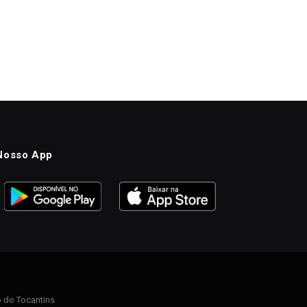
Nosso App
 do Tocantins