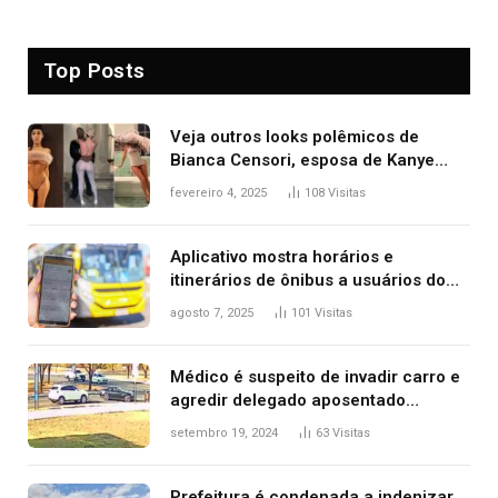
Top Posts
Veja outros looks polêmicos de
Bianca Censori, esposa de Kanye
West que apareceu nua no Grammy
fevereiro 4, 2025
108
Visitas
2025
Aplicativo mostra horários e
itinerários de ônibus a usuários do
transporte público de Palmas; confira
agosto 7, 2025
101
Visitas
Médico é suspeito de invadir carro e
agredir delegado aposentado
durante confusão no trânsito
setembro 19, 2024
63
Visitas
Prefeitura é condenada a indenizar