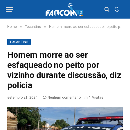
»
»
Home
Tocantins
Homem morre ao ser esfaqueado no peito por vizinho durante discussão, diz polícia
TOCANTINS
Homem morre ao ser
esfaqueado no peito por
vizinho durante discussão, diz
polícia
setembro 21, 2024
Nenhum comentário
1
Visitas