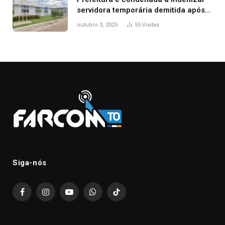
servidora temporária demitida após
nascimento da filha
outubro 3, 2025
55
Visitas
Siga-nós
Facebook
Instagram
YouTube
WhatsApp
TikTok