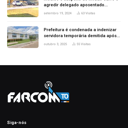
agredir delegado aposentado
durante confusão no trânsito
setembro 19, 2024
63
Visitas
Prefeitura é condenada a indenizar
servidora temporária demitida após
nascimento da filha
outubro 3, 2025
55
Visitas
Siga-nós