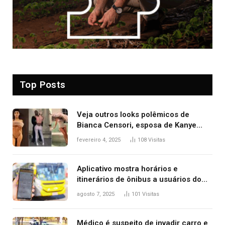
Top Posts
Veja outros looks polêmicos de
Bianca Censori, esposa de Kanye
West que apareceu nua no Grammy
fevereiro 4, 2025
108
Visitas
2025
Aplicativo mostra horários e
itinerários de ônibus a usuários do
transporte público de Palmas; confira
agosto 7, 2025
101
Visitas
Médico é suspeito de invadir carro e