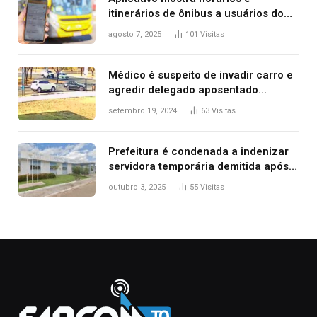
itinerários de ônibus a usuários do
transporte público de Palmas; confira
agosto 7, 2025
101
Visitas
Médico é suspeito de invadir carro e
agredir delegado aposentado
durante confusão no trânsito
setembro 19, 2024
63
Visitas
Prefeitura é condenada a indenizar
servidora temporária demitida após
nascimento da filha
outubro 3, 2025
55
Visitas