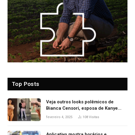
Top Posts
Veja outros looks polêmicos de
Bianca Censori, esposa de Kanye
West que apareceu nua no Grammy
fevereiro 4, 2025
108
Visitas
2025
Aplicativo mostra horários e