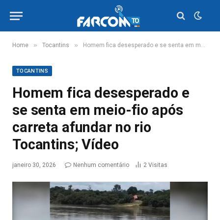
»
»
Home
Tocantins
Homem fica desesperado e se senta em meio-fio após carreta afundar no rio Tocantins; Vídeo
TOCANTINS
Homem fica desesperado e
se senta em meio-fio após
carreta afundar no rio
Tocantins; Vídeo
janeiro 30, 2026
Nenhum comentário
2
Visitas