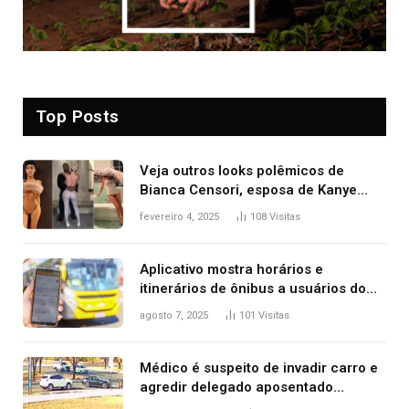
Top Posts
Veja outros looks polêmicos de
Bianca Censori, esposa de Kanye
West que apareceu nua no Grammy
fevereiro 4, 2025
108
Visitas
2025
Aplicativo mostra horários e
itinerários de ônibus a usuários do
transporte público de Palmas; confira
agosto 7, 2025
101
Visitas
Médico é suspeito de invadir carro e
agredir delegado aposentado
durante confusão no trânsito