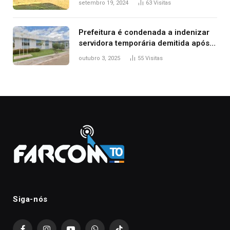
setembro 19, 2024
63
Visitas
Prefeitura é condenada a indenizar
servidora temporária demitida após
nascimento da filha
outubro 3, 2025
55
Visitas
Siga-nós