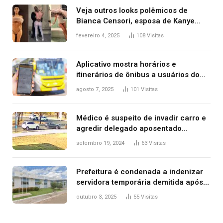
Veja outros looks polêmicos de
Bianca Censori, esposa de Kanye
West que apareceu nua no Grammy
fevereiro 4, 2025
108
Visitas
2025
Aplicativo mostra horários e
itinerários de ônibus a usuários do
transporte público de Palmas; confira
agosto 7, 2025
101
Visitas
Médico é suspeito de invadir carro e
agredir delegado aposentado
durante confusão no trânsito
setembro 19, 2024
63
Visitas
Prefeitura é condenada a indenizar
servidora temporária demitida após
nascimento da filha
outubro 3, 2025
55
Visitas