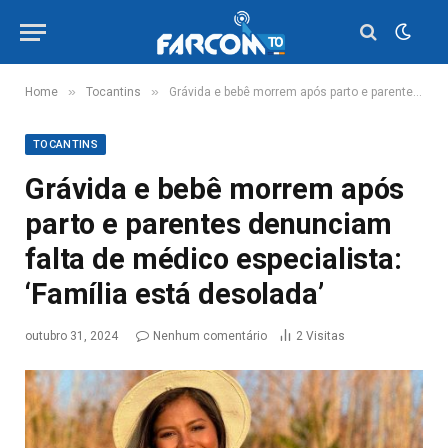
»
»
Home
Tocantins
Grávida e bebê morrem após parto e parentes denunciam falta de médico especialista: ‘Família está desolada’
TOCANTINS
Grávida e bebê morrem após
parto e parentes denunciam
falta de médico especialista:
‘Família está desolada’
outubro 31, 2024
Nenhum comentário
2
Visitas