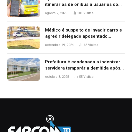
itinerários de ônibus a usuários do
transporte público de Palmas; confira
agosto 7, 2025
101
Visitas
Médico é suspeito de invadir carro e
agredir delegado aposentado
durante confusão no trânsito
setembro 19, 2024
63
Visitas
Prefeitura é condenada a indenizar
servidora temporária demitida após
nascimento da filha
outubro 3, 2025
55
Visitas