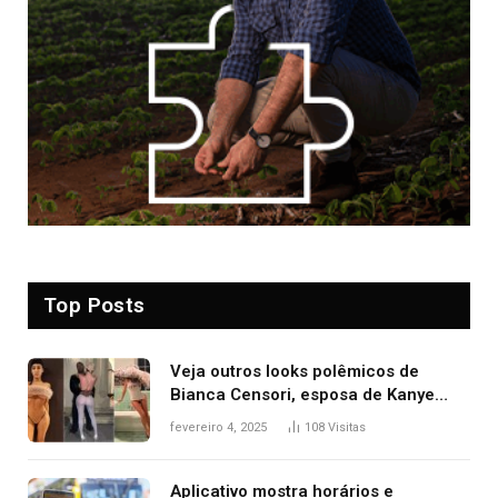
Top Posts
Veja outros looks polêmicos de
Bianca Censori, esposa de Kanye
West que apareceu nua no Grammy
fevereiro 4, 2025
108
Visitas
2025
Aplicativo mostra horários e