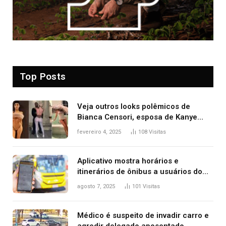
Top Posts
Veja outros looks polêmicos de
Bianca Censori, esposa de Kanye
West que apareceu nua no Grammy
fevereiro 4, 2025
108
Visitas
2025
Aplicativo mostra horários e
itinerários de ônibus a usuários do
transporte público de Palmas; confira
agosto 7, 2025
101
Visitas
Médico é suspeito de invadir carro e
agredir delegado aposentado