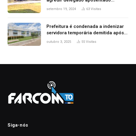
durante confusão no trânsito
setembro 19, 2024
63
Visitas
Prefeitura é condenada a indenizar
servidora temporária demitida após
nascimento da filha
outubro 3, 2025
55
Visitas
Siga-nós