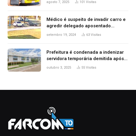
agosto 7, 2025
101
Visitas
Médico é suspeito de invadir carro e
agredir delegado aposentado
durante confusão no trânsito
setembro 19, 2024
63
Visitas
Prefeitura é condenada a indenizar
servidora temporária demitida após
nascimento da filha
outubro 3, 2025
55
Visitas