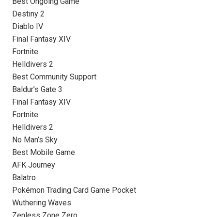
Best Ongoing Game
Destiny 2
Diablo IV
Final Fantasy XIV
Fortnite
Helldivers 2
Best Community Support
Baldur’s Gate 3
Final Fantasy XIV
Fortnite
Helldivers 2
No Man’s Sky
Best Mobile Game
AFK Journey
Balatro
Pokémon Trading Card Game Pocket
Wuthering Waves
Zenless Zone Zero