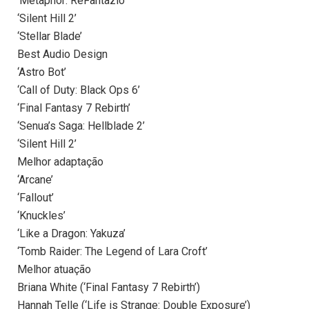
‘Metaphor: ReFantazio’
‘Silent Hill 2’
‘Stellar Blade’
Best Audio Design
‘Astro Bot’
‘Call of Duty: Black Ops 6’
‘Final Fantasy 7 Rebirth’
‘Senua’s Saga: Hellblade 2’
‘Silent Hill 2’
Melhor adaptação
‘Arcane’
‘Fallout’
‘Knuckles’
‘Like a Dragon: Yakuza’
‘Tomb Raider: The Legend of Lara Croft’
Melhor atuação
Briana White (‘Final Fantasy 7 Rebirth’)
Hannah Telle (‘Life is Strange: Double Exposure’)