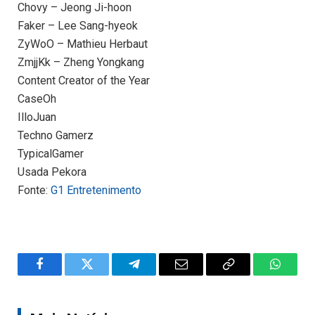
Chovy – Jeong Ji-hoon
Faker – Lee Sang-hyeok
ZyWoO – Mathieu Herbaut
ZmjjKk – Zheng Yongkang
Content Creator of the Year
CaseOh
IlloJuan
Techno Gamerz
TypicalGamer
Usada Pekora
Fonte:
G1 Entretenimento
Facebook
Twitter
Telegram
Email
Copy
WhatsA
Link