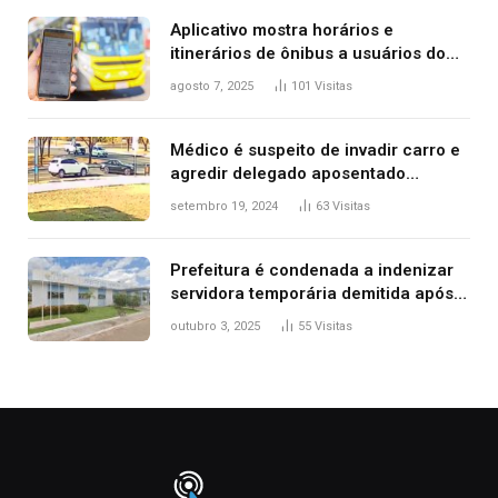
Aplicativo mostra horários e
itinerários de ônibus a usuários do
transporte público de Palmas; confira
agosto 7, 2025
101
Visitas
Médico é suspeito de invadir carro e
agredir delegado aposentado
durante confusão no trânsito
setembro 19, 2024
63
Visitas
Prefeitura é condenada a indenizar
servidora temporária demitida após
nascimento da filha
outubro 3, 2025
55
Visitas