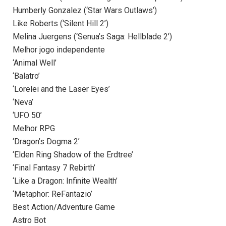
Humberly Gonzalez (‘Star Wars Outlaws’)
Like Roberts (‘Silent Hill 2’)
Melina Juergens (‘Senua’s Saga: Hellblade 2’)
Melhor jogo independente
‘Animal Well’
‘Balatro’
‘Lorelei and the Laser Eyes’
‘Neva’
‘UFO 50’
Melhor RPG
‘Dragon’s Dogma 2’
‘Elden Ring Shadow of the Erdtree’
‘Final Fantasy 7 Rebirth’
‘Like a Dragon: Infinite Wealth’
‘Metaphor: ReFantazio’
Best Action/Adventure Game
Astro Bot