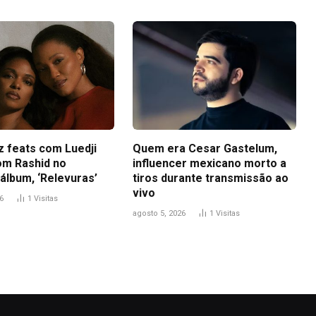
z feats com Luedji
Quem era Cesar Gastelum,
om Rashid no
influencer mexicano morto a
álbum, ‘Relevuras’
tiros durante transmissão ao
vivo
6
1
Visitas
agosto 5, 2026
1
Visitas