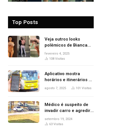
Top Posts
Veja outros looks
polêmicos de Bianca
Censori, esposa de
fevereiro 4, 2025
Kanye West que
108
Visitas
apareceu nua no
Grammy 2025
Aplicativo mostra
horários e itinerários de
ônibus a usuários do
agosto 7, 2025
101
Visitas
transporte público de
Palmas; confira
Médico é suspeito de
invadir carro e agredir
delegado aposentado
setembro 19, 2024
durante confusão no
63
Visitas