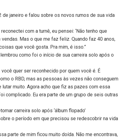
 de janeiro e falou sobre os novos rumos de sua vida
reconectei com a turnê, eu pensei: ‘Não tenho que
vendas. Mas o que me faz feliz. Quando faz 40 anos,
coisas que você gosta. Pra mim, é isso.”
lembrou como foi o início de sua carreira solo após o
e você quer ser reconhecido por quem você é. É
 como o RBD, mas as pessoas às vezes não conseguem
e lutar muito. Agora acho que fiz as pazes com essa
foi complicado. Eu era parte de um grupo de seis outras
etomar carreira solo após ‘álbum flopado’
u sobre o período em que precisou se redescobrir na vida
ssa parte de mim ficou muito doída. Não me encontrava,