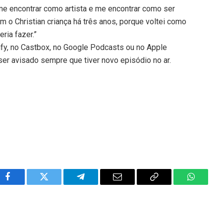
me encontrar como artista e me encontrar como ser
 o Christian criança há três anos, porque voltei como
ria fazer.”
ify, no Castbox, no Google Podcasts ou no Apple
ser avisado sempre que tiver novo episódio no ar.
Facebook
Twitter
Telegram
Email
Copy
WhatsA
Link