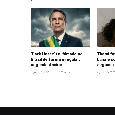
‘Dark Horse’ foi filmado no
Thami fa
Brasil de forma irregular,
Luna e c
segundo Ancine
segundo 
agosto 5, 2026
1
Visitas
agosto 5, 202