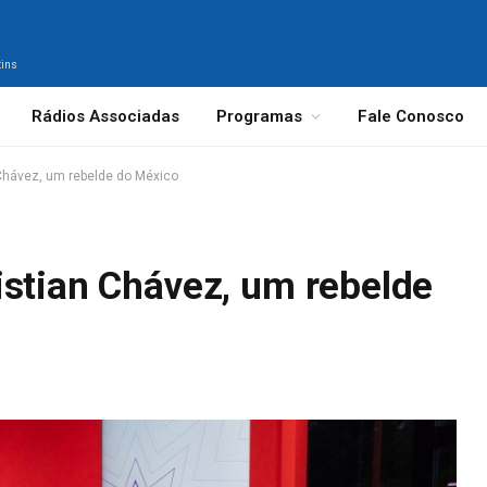
tins
Rádios Associadas
Programas
Fale Conosco
Chávez, um rebelde do México
istian Chávez, um rebelde