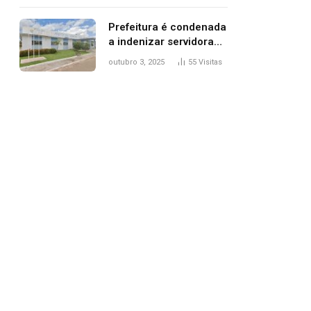
trânsito
Prefeitura é condenada
a indenizar servidora
temporária demitida
outubro 3, 2025
55
Visitas
após nascimento da
filha