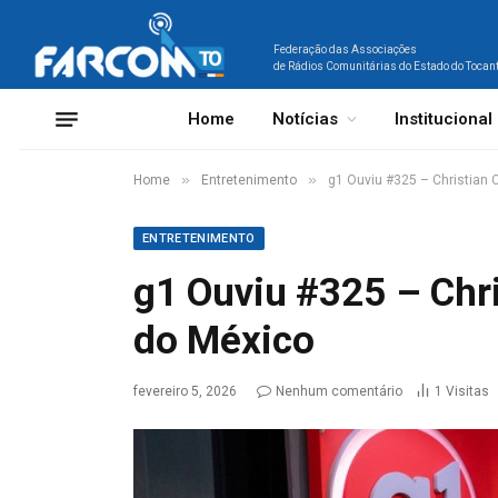
Federação das Associações
de Rádios Comunitárias do Estado do Tocan
Home
Notícias
Institucional
»
»
Home
Entretenimento
g1 Ouviu #325 – Christian 
ENTRETENIMENTO
g1 Ouviu #325 – Chr
do México
fevereiro 5, 2026
Nenhum comentário
1
Visitas