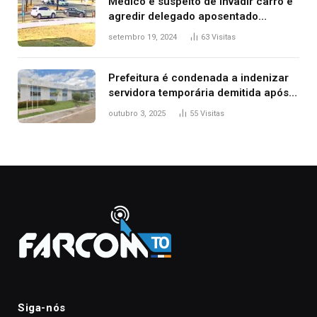
Médico é suspeito de invadir carro e
agredir delegado aposentado
durante confusão no trânsito
setembro 19, 2024
63
Visitas
Prefeitura é condenada a indenizar
servidora temporária demitida após
nascimento da filha
outubro 3, 2025
55
Visitas
Siga-nós