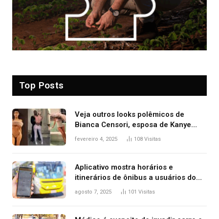
Top Posts
Veja outros looks polêmicos de
Bianca Censori, esposa de Kanye
West que apareceu nua no Grammy
fevereiro 4, 2025
108
Visitas
2025
Aplicativo mostra horários e
itinerários de ônibus a usuários do
transporte público de Palmas; confira
agosto 7, 2025
101
Visitas