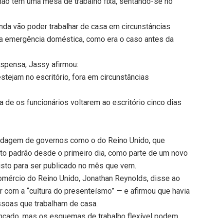
não têm uma mesa de trabalho fixa, sentando-se no
nda vão poder trabalhar de casa em circunstâncias
a emergência doméstica, como era o caso antes da
spensa, Jassy afirmou:
tejam no escritório, fora em circunstâncias
a de os funcionários voltarem ao escritório cinco dias
rdagem de governos como o do Reino Unido, que
eito padrão desde o primeiro dia, como parte de um novo
evisto para ser publicado no mês que vem.
omércio do Reino Unido, Jonathan Reynolds, disse ao
r com a “cultura do presenteísmo” — e afirmou que havia
ssoas que trabalham de casa.
cançado, mas os esquemas de trabalho flexível podem