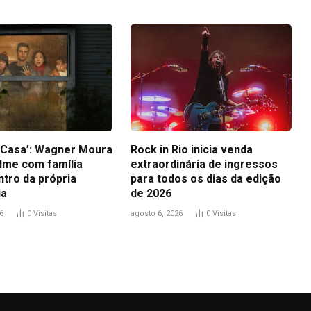
a Casa’: Wagner Moura
Rock in Rio inicia venda
ilme com família
extraordinária de ingressos
ntro da própria
para todos os dias da edição
ia
de 2026
6
0
Visitas
agosto 6, 2026
0
Visitas