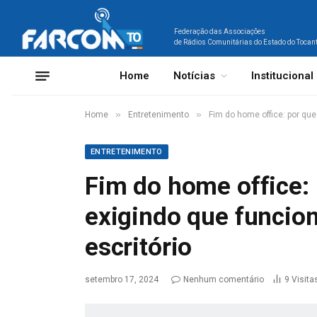
Federação das Associações
de Rádios Comunitárias do Estado do Tocan
Home
Notícias
Institucional
»
»
Home
Entretenimento
Fim do home office: por qu
ENTRETENIMENTO
Fim do home office:
exigindo que funcio
escritório
setembro 17, 2024
Nenhum comentário
9
Visita