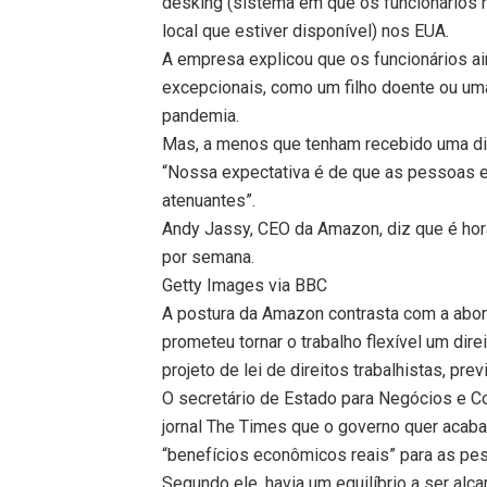
desking (sistema em que os funcionários 
local que estiver disponível) nos EUA.
A empresa explicou que os funcionários ai
excepcionais, como um filho doente ou um
pandemia.
Mas, a menos que tenham recebido uma di
“Nossa expectativa é de que as pessoas es
atenuantes”.
Andy Jassy, ​​CEO da Amazon, diz que é hor
por semana.
Getty Images via BBC
A postura da Amazon contrasta com a abo
prometeu tornar o trabalho flexível um dir
projeto de lei de direitos trabalhistas, pr
O secretário de Estado para Negócios e C
jornal The Times que o governo quer acaba
“benefícios econômicos reais” para as pe
Segundo ele, havia um equilíbrio a ser al