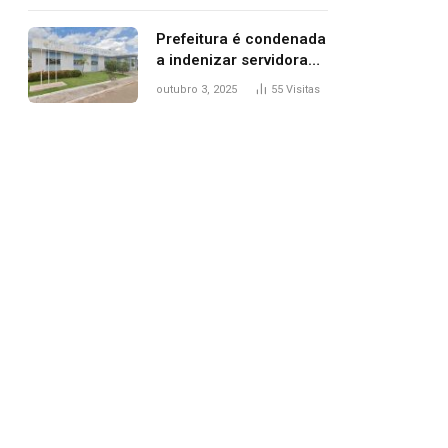
trânsito
Prefeitura é condenada
a indenizar servidora
temporária demitida
outubro 3, 2025
55
Visitas
após nascimento da
filha