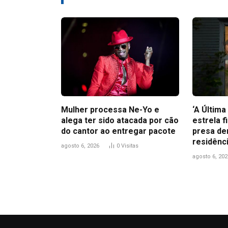
Mulher processa Ne-Yo e
‘A Últim
alega ter sido atacada por cão
estrela f
do cantor ao entregar pacote
presa de
residênc
agosto 6, 2026
0
Visitas
agosto 6, 202