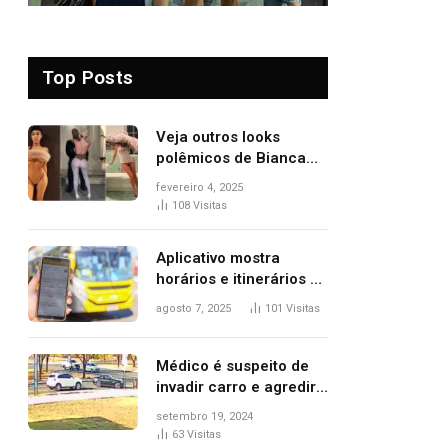
Top Posts
Veja outros looks
polêmicos de Bianca
Censori, esposa de
fevereiro 4, 2025
Kanye West que
108
Visitas
apareceu nua no
Grammy 2025
Aplicativo mostra
horários e itinerários de
ônibus a usuários do
agosto 7, 2025
101
Visitas
transporte público de
Palmas; confira
Médico é suspeito de
invadir carro e agredir
delegado aposentado
setembro 19, 2024
durante confusão no
63
Visitas