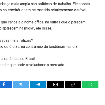
ança mais ampla nas políticas de trabalho. Ele aponta
 no escritório tem se mantido relativamente estável
 que cancela o home office, há outras que o parecem
 aparecem na mídia”, ele disse.
essoas mais felizes?
ho de 6 dias, na contramão da tendência mundial
a de 4 dias no Brasil
trend e que pode revolucionar o mercado
Facebook
Twitter
Telegram
Email
Copy
WhatsA
Link