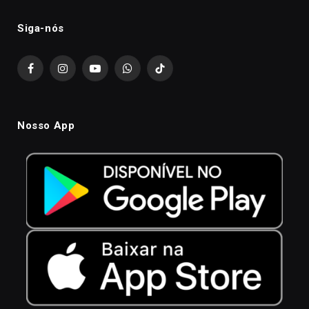
Siga-nós
Facebook
Instagram
YouTube
WhatsApp
TikTok
Nosso App