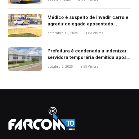
Médico é suspeito de invadir carro e
agredir delegado aposentado
durante confusão no trânsito
setembro 19, 2024
63
Visitas
Prefeitura é condenada a indenizar
servidora temporária demitida após
nascimento da filha
outubro 3, 2025
55
Visitas