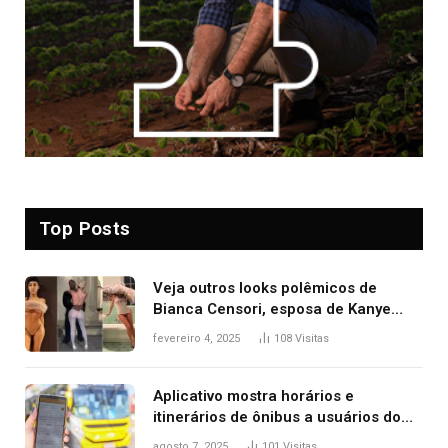
Top Posts
Veja outros looks polêmicos de
Bianca Censori, esposa de Kanye
West que apareceu nua no Grammy
fevereiro 4, 2025
108
Visitas
2025
Aplicativo mostra horários e
itinerários de ônibus a usuários do
transporte público de Palmas; confira
agosto 7, 2025
101
Visitas