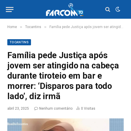
»
»
Home
Tocantins
Família pede Justiça após jovem ser atingido na cabeça durante tiroteio em bar e morrer: ‘Disparos para todo lado’, diz irmã
TOCANTINS
Família pede Justiça após
jovem ser atingido na cabeça
durante tiroteio em bar e
morrer: ‘Disparos para todo
lado’, diz irmã
abril 23, 2025
Nenhum comentário
0
Visitas