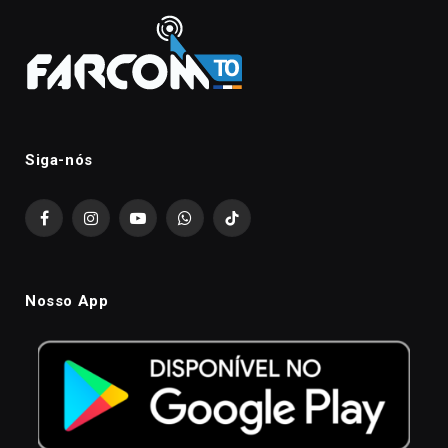
Siga-nós
Facebook
Instagram
YouTube
WhatsApp
TikTok
Nosso App