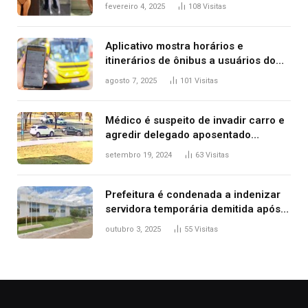
West que apareceu nua no Grammy
fevereiro 4, 2025
108
Visitas
2025
Aplicativo mostra horários e
itinerários de ônibus a usuários do
transporte público de Palmas; confira
agosto 7, 2025
101
Visitas
Médico é suspeito de invadir carro e
agredir delegado aposentado
durante confusão no trânsito
setembro 19, 2024
63
Visitas
Prefeitura é condenada a indenizar
servidora temporária demitida após
nascimento da filha
outubro 3, 2025
55
Visitas