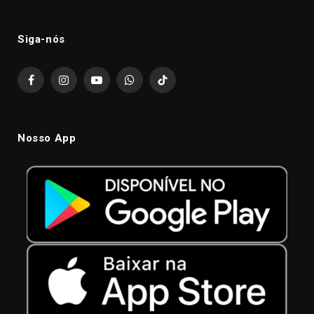
Siga-nós
Facebook
Instagram
YouTube
WhatsApp
TikTok
Nosso App