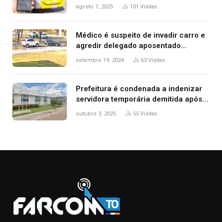
transporte público de Palmas; confira
agosto 7, 2025
101
Visitas
Médico é suspeito de invadir carro e
agredir delegado aposentado
durante confusão no trânsito
setembro 19, 2024
63
Visitas
Prefeitura é condenada a indenizar
servidora temporária demitida após
nascimento da filha
outubro 3, 2025
55
Visitas