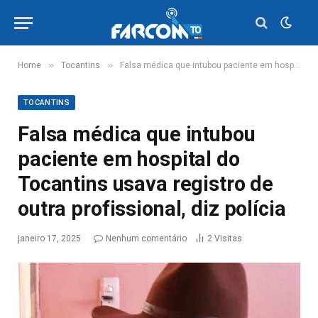
»
»
Home
Tocantins
Falsa médica que intubou paciente em hospital do Tocantins usava registro de outra profissional, diz polícia
TOCANTINS
Falsa médica que intubou
paciente em hospital do
Tocantins usava registro de
outra profissional, diz polícia
janeiro 17, 2025
Nenhum comentário
2
Visitas