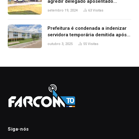
agredir delegado aposentado
durante confusão no trânsito
setembro 19, 2024
63
Visitas
Prefeitura é condenada a indenizar
servidora temporária demitida após
nascimento da filha
outubro 3, 2025
55
Visitas
Siga-nós