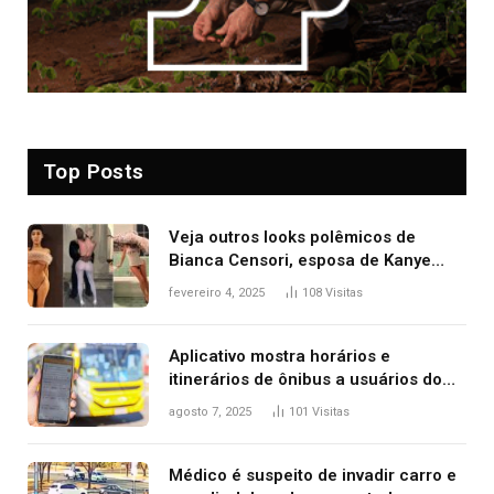
Top Posts
Veja outros looks polêmicos de
Bianca Censori, esposa de Kanye
West que apareceu nua no Grammy
fevereiro 4, 2025
108
Visitas
2025
Aplicativo mostra horários e
itinerários de ônibus a usuários do
transporte público de Palmas; confira
agosto 7, 2025
101
Visitas
Médico é suspeito de invadir carro e